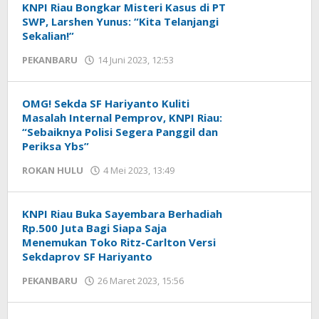
KNPI Riau Bongkar Misteri Kasus di PT
SWP, Larshen Yunus: “Kita Telanjangi
Sekalian!”
PEKANBARU
14 Juni 2023, 12:53
oleh
Redaksi
mediageser
OMG! Sekda SF Hariyanto Kuliti
Masalah Internal Pemprov, KNPI Riau:
“Sebaiknya Polisi Segera Panggil dan
Periksa Ybs”
ROKAN HULU
4 Mei 2023, 13:49
oleh
Redaksi
mediageser
KNPI Riau Buka Sayembara Berhadiah
Rp.500 Juta Bagi Siapa Saja
Menemukan Toko Ritz-Carlton Versi
Sekdaprov SF Hariyanto
PEKANBARU
26 Maret 2023, 15:56
oleh
Redaksi
mediageser