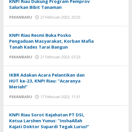
KNPI Riau Dukung Program Pemprov
Salurkan Bibit Tanaman
PEKANBARU
27 Februari 2023, 20:25
oleh
Redaksi
mediageser
KNPI Riau Resmi Buka Posko
Pengaduan Masyarakat, Korban Mafia
Tanah Kades Tarai Bangun
PEKANBARU
21 Februari 2023, 07:23
oleh
Redaksi
mediageser
IKBR Adakan Acara Pelantikan dan
HUT ke-23, KNPI Riau: “Acaranya
Meriah!”
PEKANBARU
17 Februari 2023, 11:31
oleh
Redaksi
mediageser
KNPI Riau Sorot Kejahatan PT DSI,
Ketua Larshen Yunus: “InshaAllah
Kajati Doktor Supardi Tegak Lurus!”