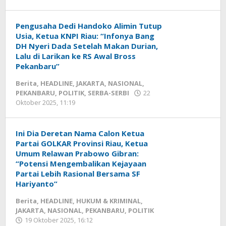
Redaksi
mediageser
Pengusaha Dedi Handoko Alimin Tutup
Usia, Ketua KNPI Riau: “Infonya Bang
DH Nyeri Dada Setelah Makan Durian,
Lalu di Larikan ke RS Awal Bross
Pekanbaru”
Berita
,
HEADLINE
,
JAKARTA
,
NASIONAL
,
PEKANBARU
,
POLITIK
,
SERBA-SERBI
22
Oktober 2025, 11:19
oleh
Redaksi
mediageser
Ini Dia Deretan Nama Calon Ketua
Partai GOLKAR Provinsi Riau, Ketua
Umum Relawan Prabowo Gibran:
“Potensi Mengembalikan Kejayaan
Partai Lebih Rasional Bersama SF
Hariyanto”
Berita
,
HEADLINE
,
HUKUM & KRIMINAL
,
JAKARTA
,
NASIONAL
,
PEKANBARU
,
POLITIK
19 Oktober 2025, 16:12
oleh