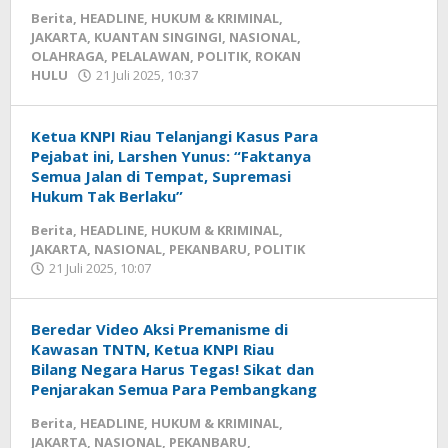
Berita
,
HEADLINE
,
HUKUM & KRIMINAL
,
JAKARTA
,
KUANTAN SINGINGI
,
NASIONAL
,
OLAHRAGA
,
PELALAWAN
,
POLITIK
,
ROKAN
HULU
21 Juli 2025, 10:37
oleh
Redaksi
mediageser
Ketua KNPI Riau Telanjangi Kasus Para
Pejabat ini, Larshen Yunus: “Faktanya
Semua Jalan di Tempat, Supremasi
Hukum Tak Berlaku”
Berita
,
HEADLINE
,
HUKUM & KRIMINAL
,
JAKARTA
,
NASIONAL
,
PEKANBARU
,
POLITIK
21 Juli 2025, 10:07
oleh
Redaksi
mediageser
Beredar Video Aksi Premanisme di
Kawasan TNTN, Ketua KNPI Riau
Bilang Negara Harus Tegas! Sikat dan
Penjarakan Semua Para Pembangkang
Berita
,
HEADLINE
,
HUKUM & KRIMINAL
,
JAKARTA
,
NASIONAL
,
PEKANBARU
,