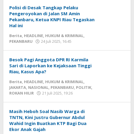
mediageser
Polisi di Desak Tangkap Pelaku
Pengeroyokan di Jalan SM Amin
Pekanbaru, Ketua KNPI Riau Tegaskan
Hal ini
Berita
,
HEADLINE
,
HUKUM & KRIMINAL
,
PEKANBARU
24 Juli 2025, 16:45
oleh
Redaksi
mediageser
Besok Pagi Anggota DPR RI Karmila
Sari di Laporkan ke Kejaksaan Tinggi
Riau, Kasus Apa?
Berita
,
HEADLINE
,
HUKUM & KRIMINAL
,
JAKARTA
,
NASIONAL
,
PEKANBARU
,
POLITIK
,
ROKAN HILIR
21 Juli 2025, 19:26
oleh
Redaksi
mediageser
Masih Heboh Soal Nasib Warga di
TNTN, Kini Justru Gubernur Abdul
Wahid Ingin Buatkan KTP Bagi Dua
Ekor Anak Gajah