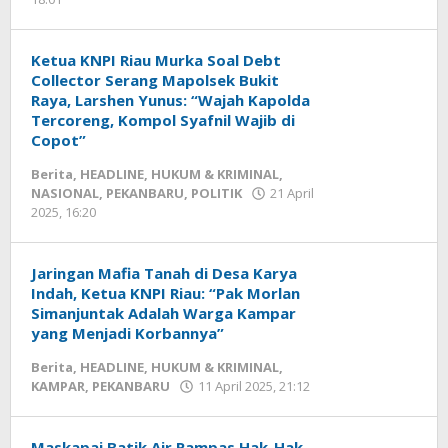
Redaksi
mediageser
Ketua KNPI Riau Murka Soal Debt
Collector Serang Mapolsek Bukit
Raya, Larshen Yunus: “Wajah Kapolda
Tercoreng, Kompol Syafnil Wajib di
Copot”
Berita
,
HEADLINE
,
HUKUM & KRIMINAL
,
NASIONAL
,
PEKANBARU
,
POLITIK
21 April
2025, 16:20
oleh
Redaksi
mediageser
Jaringan Mafia Tanah di Desa Karya
Indah, Ketua KNPI Riau: “Pak Morlan
Simanjuntak Adalah Warga Kampar
yang Menjadi Korbannya”
Berita
,
HEADLINE
,
HUKUM & KRIMINAL
,
KAMPAR
,
PEKANBARU
11 April 2025, 21:12
oleh
Redaksi
mediageser
Maskapai Batik Air Rampas Hak-Hak