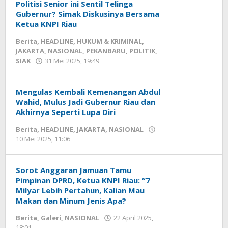
Politisi Senior ini Sentil Telinga
Gubernur? Simak Diskusinya Bersama
Ketua KNPI Riau
Berita
,
HEADLINE
,
HUKUM & KRIMINAL
,
JAKARTA
,
NASIONAL
,
PEKANBARU
,
POLITIK
,
SIAK
31 Mei 2025, 19:49
oleh
Redaksi
mediageser
Mengulas Kembali Kemenangan Abdul
Wahid, Mulus Jadi Gubernur Riau dan
Akhirnya Seperti Lupa Diri
Berita
,
HEADLINE
,
JAKARTA
,
NASIONAL
10 Mei 2025, 11:06
oleh
Redaksi
mediageser
Sorot Anggaran Jamuan Tamu
Pimpinan DPRD, Ketua KNPI Riau: “7
Milyar Lebih Pertahun, Kalian Mau
Makan dan Minum Jenis Apa?
Berita
,
Galeri
,
NASIONAL
22 April 2025,
18:01
oleh