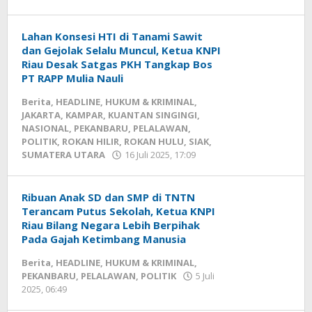
Redaksi
mediageser
Lahan Konsesi HTI di Tanami Sawit
dan Gejolak Selalu Muncul, Ketua KNPI
Riau Desak Satgas PKH Tangkap Bos
PT RAPP Mulia Nauli
Berita
,
HEADLINE
,
HUKUM & KRIMINAL
,
JAKARTA
,
KAMPAR
,
KUANTAN SINGINGI
,
NASIONAL
,
PEKANBARU
,
PELALAWAN
,
POLITIK
,
ROKAN HILIR
,
ROKAN HULU
,
SIAK
,
SUMATERA UTARA
16 Juli 2025, 17:09
oleh
Redaksi
mediageser
Ribuan Anak SD dan SMP di TNTN
Terancam Putus Sekolah, Ketua KNPI
Riau Bilang Negara Lebih Berpihak
Pada Gajah Ketimbang Manusia
Berita
,
HEADLINE
,
HUKUM & KRIMINAL
,
PEKANBARU
,
PELALAWAN
,
POLITIK
5 Juli
2025, 06:49
oleh
Redaksi