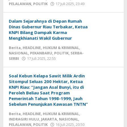
PELALAWAN
,
POLITIK
17 Juli 2025, 23:49
oleh
Redaksi
mediageser
Dalam Sejarahnya di Depan Rumah
Dinas Gubernur Riau Terbakar, Ketua
KNPI Bilang Dampak Karma
Mengkhianati Wakil Gubernur
Berita
,
HEADLINE
,
HUKUM & KRIMINAL
,
NASIONAL
,
PEKANBARU
,
POLITIK
,
SERBA-
SERBI
17 Juli 2025, 22:55
oleh
Redaksi
mediageser
Soal Kebun Kelapa Sawit Milik Ardin
Sitompul Seluas 200 Hektar, Ketua
KNPI Riau: “Jangan Asal Bunyi, itu di
Peroleh Beliau Saat Program
Pemerintah Tahun 1998-1999, Jauh
Sebelum Penunjukan Kawasan TNTN”
Berita
,
HEADLINE
,
HUKUM & KRIMINAL
,
INDRAGIRI HULU
,
JAKARTA
,
NASIONAL
,
PELALAWAN
,
POLITIK
16 Juli 2025, 20:50
oleh