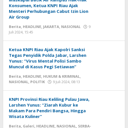
Konsumen, Ketua KNPI Riau Ajak
Menteri Perhubungan Cabut Izin Lion
Air Group
Berita
,
HEADLINE
,
JAKARTA
,
NASIONAL
9
Juli 2024, 15:45
oleh
Redaksi
mediageser
Ketua KNPI Riau Ajak Kapolri Sanksi
Tegas Penyidik Polda Jabar, Larshen
Yunus: “Virus Mental Polisi Sambo
Muncul di Kasus Pegi Setiawan”
Berita
,
HEADLINE
,
HUKUM & KRIMINAL
,
NASIONAL
,
POLITIK
9 Juli 2024, 08:13
oleh
Redaksi
mediageser
KNPI Provinsi Riau Keliling Pulau Jawa,
Larshen Yunus: “Ziarah Kubur ke
Makam Para Pendiri Bangsa, Hingga
Wisata Kuliner”
Berita
,
Galeri
,
HEADLINE
,
NASIONAL
,
SERBA-