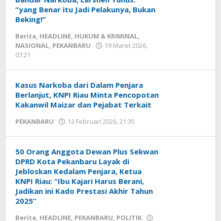
“yang Benar itu Jadi Pelakunya, Bukan
Beking!”
Berita
,
HEADLINE
,
HUKUM & KRIMINAL
,
NASIONAL
,
PEKANBARU
19 Maret 2026,
07:21
oleh
Redaksi
mediageser
Kasus Narkoba dari Dalam Penjara
Berlanjut, KNPI Riau Minta Pencopotan
Kakanwil Maizar dan Pejabat Terkait
PEKANBARU
13 Februari 2026, 21:35
oleh
Redaksi
mediageser
50 Orang Anggota Dewan Plus Sekwan
DPRD Kota Pekanbaru Layak di
Jebloskan Kedalam Penjara, Ketua
KNPI Riau: “Ibu Kajari Harus Berani,
Jadikan ini Kado Prestasi Akhir Tahun
2025”
Berita
,
HEADLINE
,
PEKANBARU
,
POLITIK