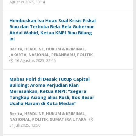
Agustus 2025, 13:14
oleh
Redaksi
mediageser
Hembuskan Isu Hoax Soal Krisis Fiskal
Riau dan Terbuka Bela-Bela Gubernur
Abdul Wahid, Ketua KNPI Riau Bilang
ini
Berita
,
HEADLINE
,
HUKUM & KRIMINAL
,
JAKARTA
,
NASIONAL
,
PEKANBARU
,
POLITIK
16 Agustus 2025, 22:46
oleh
Redaksi
mediageser
Mabes Polri di Desak Tutup Capital
Building: Aroma Perjudian Kian
Meresahkan, Ketua KNPI: “Segera
Tangkap Asiong alias Rusli, Bos Besar
Usaha Haram di Kota Medan”
Berita
,
HEADLINE
,
HUKUM & KRIMINAL
,
NASIONAL
,
POLITIK
,
SUMATERA UTARA
31 Juli 2025, 12:50
oleh
Redaksi