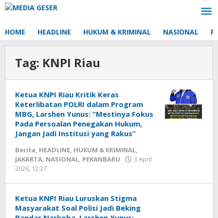
Lewati
ke
konten
HOME
HEADLINE
HUKUM & KRIMINAL
NASIONAL
P
Tag:
KNPI Riau
Ketua KNPI Riau Kritik Keras
Keterlibatan POLRI dalam Program
MBG, Larshen Yunus: “Mestinya Fokus
Pada Persoalan Penegakan Hukum,
Jangan Jadi Institusi yang Rakus”
Berita
,
HEADLINE
,
HUKUM & KRIMINAL
,
JAKARTA
,
NASIONAL
,
PEKANBARU
3 April
2026, 12:27
oleh
Redaksi
mediageser
Ketua KNPI Riau Luruskan Stigma
Masyarakat Soal Polisi Jadi Beking
Bandar Narkoba, Larshen Yunus: