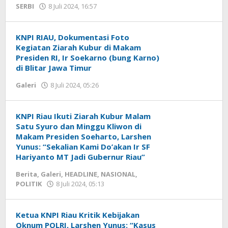
SERBI
8 Juli 2024, 16:57
oleh
Redaksi
mediageser
KNPI RIAU, Dokumentasi Foto
Kegiatan Ziarah Kubur di Makam
Presiden RI, Ir Soekarno (bung Karno)
di Blitar Jawa Timur
Galeri
8 Juli 2024, 05:26
oleh
Redaksi
mediageser
KNPI Riau Ikuti Ziarah Kubur Malam
Satu Syuro dan Minggu Kliwon di
Makam Presiden Soeharto, Larshen
Yunus: “Sekalian Kami Do’akan Ir SF
Hariyanto MT Jadi Gubernur Riau”
Berita
,
Galeri
,
HEADLINE
,
NASIONAL
,
POLITIK
8 Juli 2024, 05:13
oleh
Redaksi
mediageser
Ketua KNPI Riau Kritik Kebijakan
Oknum POLRI, Larshen Yunus: “Kasus