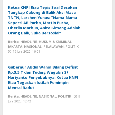
mediageser
Ketua KNPI Riau Tepis Soal Desakan
Tangkap Cukong di Balik Aksi Masa
TNTN, Larshen Yunus: “Nama-Nama
Seperti AB Purba, Martin Purba,
Oberlin Marbun, Anita Girsang Adalah
Orang Baik, Suka Bersosial”
Berita
,
HEADLINE
,
HUKUM & KRIMINAL
,
JAKARTA
,
NASIONAL
,
PELALAWAN
,
POLITIK
19 Juni 2025, 16:01
oleh
Redaksi
mediageser
Gubernur Abdul Wahid Bilang Defisit
Rp.3,5 T dan Tuding Wagubri SF
Hariyanto Penyebabnya, Ketua KNPI
Riau Tegaskan Istilah Pemimpin
Mental Badut
Berita
,
HEADLINE
,
NASIONAL
,
POLITIK
9
Juni 2025, 12:42
oleh
Redaksi
mediageser