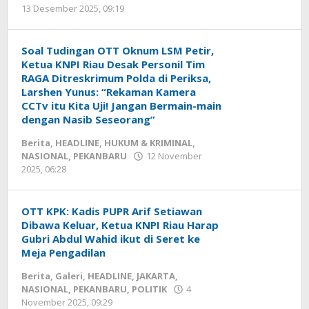
13 Desember 2025, 09:19
oleh
Redaksi
mediageser
Soal Tudingan OTT Oknum LSM Petir,
Ketua KNPI Riau Desak Personil Tim
RAGA Ditreskrimum Polda di Periksa,
Larshen Yunus: “Rekaman Kamera
CCTv itu Kita Uji! Jangan Bermain-main
dengan Nasib Seseorang”
Berita
,
HEADLINE
,
HUKUM & KRIMINAL
,
NASIONAL
,
PEKANBARU
12 November
2025, 06:28
oleh
Redaksi
mediageser
OTT KPK: Kadis PUPR Arif Setiawan
Dibawa Keluar, Ketua KNPI Riau Harap
Gubri Abdul Wahid ikut di Seret ke
Meja Pengadilan
Berita
,
Galeri
,
HEADLINE
,
JAKARTA
,
NASIONAL
,
PEKANBARU
,
POLITIK
4
November 2025, 09:29
oleh