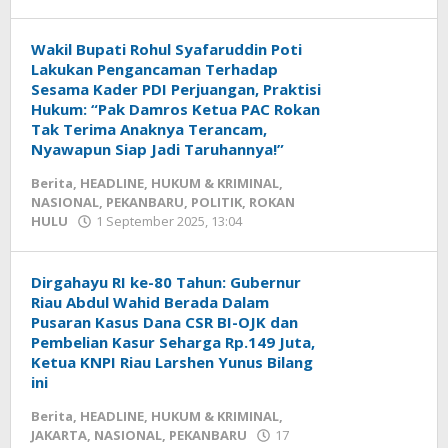
Redaksi
mediageser
Wakil Bupati Rohul Syafaruddin Poti
Lakukan Pengancaman Terhadap
Sesama Kader PDI Perjuangan, Praktisi
Hukum: “Pak Damros Ketua PAC Rokan
Tak Terima Anaknya Terancam,
Nyawapun Siap Jadi Taruhannya!”
Berita
,
HEADLINE
,
HUKUM & KRIMINAL
,
NASIONAL
,
PEKANBARU
,
POLITIK
,
ROKAN
HULU
1 September 2025, 13:04
oleh
Redaksi
mediageser
Dirgahayu RI ke-80 Tahun: Gubernur
Riau Abdul Wahid Berada Dalam
Pusaran Kasus Dana CSR BI-OJK dan
Pembelian Kasur Seharga Rp.149 Juta,
Ketua KNPI Riau Larshen Yunus Bilang
ini
Berita
,
HEADLINE
,
HUKUM & KRIMINAL
,
JAKARTA
,
NASIONAL
,
PEKANBARU
17