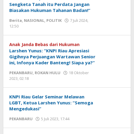
Sengketa Tanah itu Perdata Jangan
Biasakan Hukuman Tahanan Badan!”
Berita
,
NASIONAL
,
POLITIK
7 Juli 2024,
12:50
oleh
Redaksi
mediageser
Anak Janda Bebas dari Hukuman
Larshen Yunus: “KNPI Riau Apresiasi
Gigihnya Perjuangan Wartawan Senior
ini, Infonya Kader Banteng! Siapa ya?”
PEKANBARU
,
ROKAN HULU
18 Oktober
2023, 02:18
oleh
Redaksi
mediageser
KNPI Riau Gelar Seminar Melawan
LGBT, Ketua Larshen Yunus: “Semoga
Mengedukasi”
PEKANBARU
5 Juli 2023, 17:44
oleh
Redaksi
mediageser