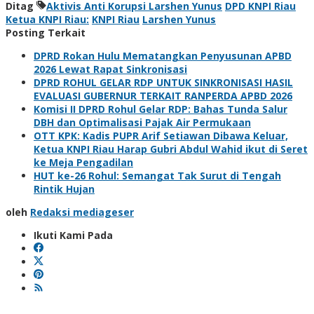
Ditag
Aktivis Anti Korupsi Larshen Yunus
DPD KNPI Riau
Ketua KNPI Riau:
KNPI Riau
Larshen Yunus
Posting Terkait
DPRD Rokan Hulu Mematangkan Penyusunan APBD
2026 Lewat Rapat Sinkronisasi
DPRD ROHUL GELAR RDP UNTUK SINKRONISASI HASIL
EVALUASI GUBERNUR TERKAIT RANPERDA APBD 2026
Komisi II DPRD Rohul Gelar RDP: Bahas Tunda Salur
DBH dan Optimalisasi Pajak Air Permukaan
OTT KPK: Kadis PUPR Arif Setiawan Dibawa Keluar,
Ketua KNPI Riau Harap Gubri Abdul Wahid ikut di Seret
ke Meja Pengadilan
HUT ke-26 Rohul: Semangat Tak Surut di Tengah
Rintik Hujan
oleh
Redaksi mediageser
Ikuti Kami Pada