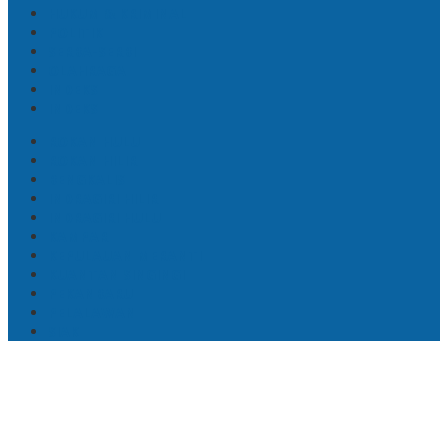
HUKUM & KRIMINAL
POLITIK
SERBA-SERBI
OLAHRAGA
INDEKS
INDEKS
ROKAN HULU
ROKAN HILIR
BENGKALIS
INDRAGIRI HILIR
INDRAGIRI HULU
KAMPAR
KEPULAUAN MERANTI
KUANTAN SINGINGI
PEKANBARU
PELALAWAN
SIAK