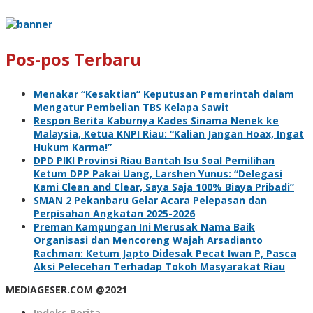
Pos-pos Terbaru
Menakar “Kesaktian” Keputusan Pemerintah dalam
Mengatur Pembelian TBS Kelapa Sawit
Respon Berita Kaburnya Kades Sinama Nenek ke
Malaysia, Ketua KNPI Riau: “Kalian Jangan Hoax, Ingat
Hukum Karma!”
DPD PIKI Provinsi Riau Bantah Isu Soal Pemilihan
Ketum DPP Pakai Uang, Larshen Yunus: “Delegasi
Kami Clean and Clear, Saya Saja 100% Biaya Pribadi”
SMAN 2 Pekanbaru Gelar Acara Pelepasan dan
Perpisahan Angkatan 2025-2026
Preman Kampungan Ini Merusak Nama Baik
Organisasi dan Mencoreng Wajah Arsadianto
Rachman: Ketum Japto Didesak Pecat Iwan P, Pasca
Aksi Pelecehan Terhadap Tokoh Masyarakat Riau
MEDIAGESER.COM @2021
Indeks Berita