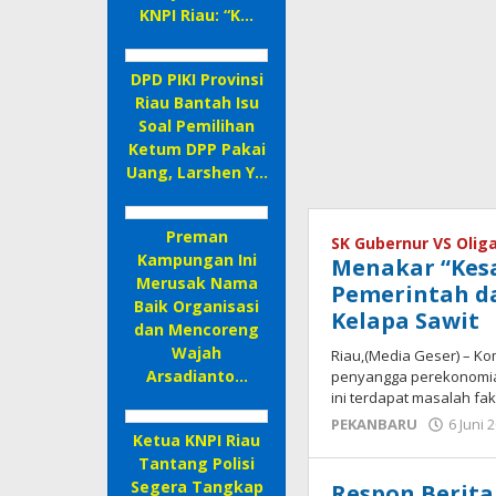
KNPI Riau: “K…
DPD PIKI Provinsi
Riau Bantah Isu
Soal Pemilihan
Ketum DPP Pakai
Uang, Larshen Y…
Preman
SK Gubernur VS Oliga
Kampungan Ini
Menakar “Kes
Merusak Nama
Pemerintah d
Baik Organisasi
Kelapa Sawit
dan Mencoreng
Wajah
Riau,(Media Geser) – Ko
Arsadianto…
penyangga perekonomia
ini terdapat masalah fak
PEKANBARU
6 Juni 
Ketua KNPI Riau
Tantang Polisi
Segera Tangkap
Respon Berit