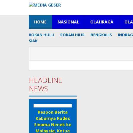
Lewati
ke
konten
HOME
NASIONAL
OLAHRAGA
OL
ROKAN HULU
ROKAN HILIR
BENGKALIS
INDRAGI
SIAK
HEADLINE
NEWS
Respon Berita
Kaburnya Kades
Sinama Nenek ke
Malaysia, Ketua