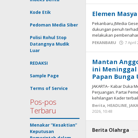
Kode Etik
Elemen Masya
Pekanbaru,(Media Gese
Pedoman Media Siber
dukungan penuh terhada
melakukan pembenahan 
Polisi Rohul Stop
PEKANBARU
7 April
Datangnya Mudik
Luar
Mantan Anggot
REDAKSI
ini Meninggal
Papan Bunga 
Sample Page
JAKARTA– Kabar Duka Men
Terms of Service
Perjuangan. Partai Pemen
kehilangan Kader terba
Pos-pos
Berita
,
HEADLINE
,
JAK
Terbaru
2026, 10:48
oleh
Redaksi
mediagese
Menakar “Kesaktian”
Berita Olahrga
Keputusan
Pemerintah dalam