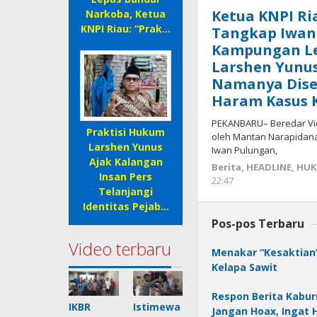
Ketua KNPI Ri
Narkoba, Ketua
KNPI Riau: “Prak…
Tangkap Iwan
Kampungan Le
Larshen Yunus:
Namanya Dise
Haram Kasus K
PEKANBARU– Beredar Vi
Praktisi Hukum
oleh Mantan Narapidana 
Larshen Yunus
Iwan Pulungan,
Ajak Kalangan
Berita
,
HEADLINE
,
HUK
Insan Pers
22:47
oleh
Telanjangi
Redaksi
Identitas Pejab…
mediageser
Pos-pos Terbaru
Video terbaru
Menakar “Kesaktian
Kelapa Sawit
Respon Berita Kabur
IKBR
Istimewa
Jangan Hoax, Ingat