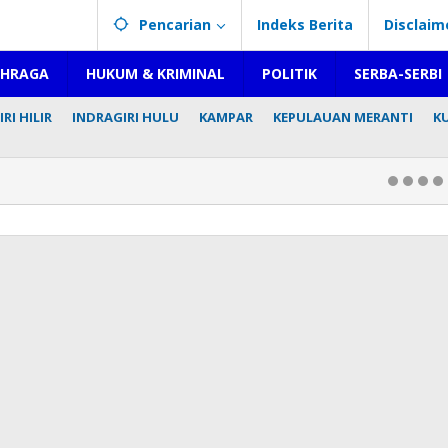
Pencarian
Indeks Berita
Disclaim
AHRAGA
HUKUM & KRIMINAL
POLITIK
SERBA-SERBI
RI HILIR
INDRAGIRI HULU
KAMPAR
KEPULAUAN MERANTI
K