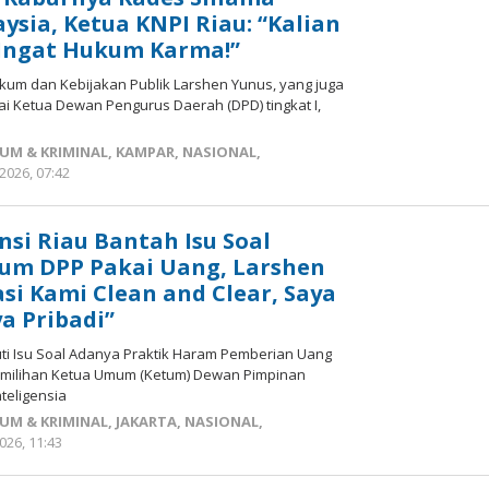
ysia, Ketua KNPI Riau: “Kalian
 Ingat Hukum Karma!”
kum dan Kebijakan Publik Larshen Yunus, yang juga
i Ketua Dewan Pengurus Daerah (DPD) tingkat I,
UM & KRIMINAL
,
KAMPAR
,
NASIONAL
,
2026, 07:42
oleh
Redaksi
mediageser
nsi Riau Bantah Isu Soal
tum DPP Pakai Uang, Larshen
asi Kami Clean and Clear, Saya
a Pribadi”
ti Isu Soal Adanya Praktik Haram Pemberian Uang
emilihan Ketua Umum (Ketum) Dewan Pimpinan
teligensia
UM & KRIMINAL
,
JAKARTA
,
NASIONAL
,
026, 11:43
oleh
Redaksi
mediageser