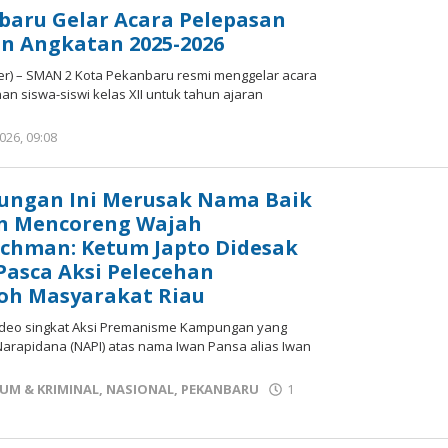
baru Gelar Acara Pelepasan
n Angkatan 2025-2026
) – SMAN 2 Kota Pekanbaru resmi menggelar acara
n siswa-siswi kelas XII untuk tahun ajaran
026, 09:08
oleh
Redaksi
mediageser
ngan Ini Merusak Nama Baik
an Mencoreng Wajah
achman: Ketum Japto Didesak
 Pasca Aksi Pelecehan
oh Masyarakat Riau
deo singkat Aksi Premanisme Kampungan yang
Narapidana (NAPI) atas nama Iwan Pansa alias Iwan
UM & KRIMINAL
,
NASIONAL
,
PEKANBARU
1
i
eser