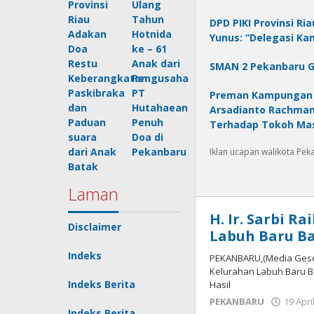
Provinsi
Ulang
Riau
Tahun
DPD PIKI Provinsi R
Adakan
Hotnida
Yunus: “Delegasi Kam
Doa
ke – 61
Restu
Anak dari
SMAN 2 Pekanbaru G
Keberangkatan
Pengusaha
Paskibraka
PT
Preman Kampungan I
dan
Hutahaean
Arsadianto Rachman:
Paduan
Penuh
Terhadap Tokoh Mas
suara
Doa di
dari Anak
Pekanbaru
Iklan ucapan walikota Pe
Batak
Laman
H. Ir. Sarbi R
Disclaimer
Labuh Baru B
Indeks
PEKANBARU,(Media Geser) 
Kelurahan Labuh Baru B
Indeks Berita
Hasil
PEKANBARU
19 Apri
Indeks Berita