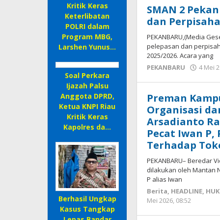
Kritik Keras
SMAN 2 Pekan
Keterlibatan
dan Perpisaha
POLRI dalam
Program MBG,
PEKANBARU,(Media Geser
pelepasan dan perpisaha
Larshen Yunus…
2025/2026. Acara yang
PEKANBARU
4 Mei 2
Soal Perkara
Ijazah Palsu
Anggota DPRD,
Preman Kampu
Ketua KNPI Riau
Organisasi d
Kritik Keras
Arsadianto R
Kapolres da…
Pecat Iwan P,
Terhadap Tok
PEKANBARU– Beredar Vi
dilakukan oleh Mantan 
P alias Iwan
Berita
,
HEADLINE
,
HUK
Berhasil Ungkap
Mei 2026, 08:52
oleh
Kasus Tangkap
Redaks
mediag
Lepas Bandar