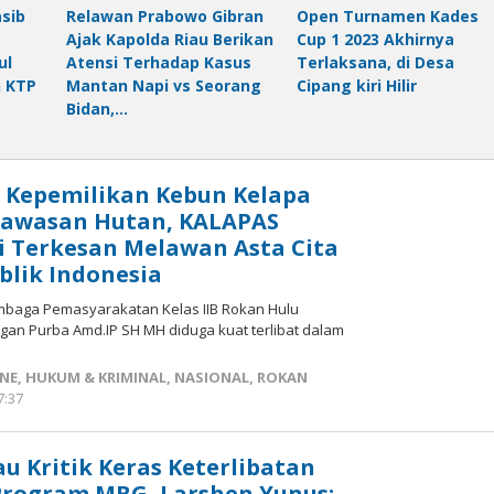
sib
Relawan Prabowo Gibran
Open Turnamen Kades
Ajak Kapolda Riau Berikan
Cup 1 2023 Akhirnya
ul
Atensi Terhadap Kasus
Terlaksana, di Desa
n KTP
Mantan Napi vs Seorang
Cipang kiri Hilir
Bidan,…
s Kepemilikan Kebun Kelapa
Kawasan Hutan, KALAPAS
i Terkesan Melawan Asta Cita
blik Indonesia
baga Pemasyarakatan Kelas IIB Rokan Hulu
ungan Purba Amd.IP SH MH diduga kuat terlibat dalam
INE
,
HUKUM & KRIMINAL
,
NASIONAL
,
ROKAN
7:37
oleh
Redaksi
mediageser
u Kritik Keras Keterlibatan
Program MBG, Larshen Yunus: