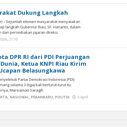
Redaksi
mediageser
rakat Dukung Langkah
r) – Sejumlah elemen masyarakat menyatakan
p langkah Gubernur Riau, SF. Harianto, dalam
dan perombakan jajaran direksi
 2026, 21:10
oleh
Redaksi
mediageser
a DPR RI dari PDI Perjuangan
 Dunia, Ketua KNPI Riau Kirim
Ucapan Belasungkawa
yelimuti Partai Demokrasi Indonesia (PDI)
ang selama 3 (tiga) kali berturut-turut itu
iknya, Marsiaman Saragih
ARTA
,
NASIONAL
,
PEKANBARU
,
POLITIK
6 April
r