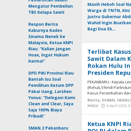
Masih Heboh Soal Na
Mengatur Pembelian
Warga di TNTN, Kini
TBS Kelapa Sawit
Justru Gubernur Abd
Wahid Ingin Buatka
Respon Berita
Bagi Dua Ek…
Kaburnya Kades
Sinama Nenek ke
Malaysia, Ketua KNPI
Riau: “Kalian Jangan
Terlibat Kasu
Hoax, Ingat Hukum
Sawit Dalam 
Karma!”
Rokan Hulu In
Presiden Repu
DPD PIKI Provinsi Riau
Bantah Isu Soal
PEKANBARU– Kepala Lem
Pemilihan Ketum DPP
(Rohul), Efendi Parlind
Pakai Uang, Larshen
Kasus Perambahan dan
Yunus: “Delegasi Kami
Berita
,
DUMAI
,
HEADL
Clean and Clear, Saya
HULU
4 April 2026, 0
Saja 100% Biaya
Pribadi”
Ketua KNPI Ria
SMAN 2 Pekanbaru
POLRI dalam 