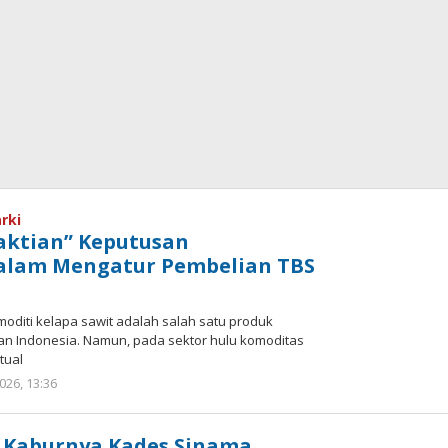
rki
aktian” Keputusan
alam Mengatur Pembelian TBS
moditi kelapa sawit adalah salah satu produk
n Indonesia. Namun, pada sektor hulu komoditas
tual
2026, 13:36
oleh
Redaksi
mediageser
a Kaburnya Kades Sinama