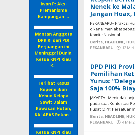
Iwan P: Aksi
Nenek ke Mala
Premanisme
Jangan Hoax,
Kampungan …
PEKANBARU– Praktisi Hu
dikenal menjabat sebaga
Mantan Anggota
Komite Nasional
DPR RI dari PDI
Berita
,
HEADLINE
,
HUK
Perjuangan ini
PEKANBARU
12 Mei 
Meninggal Dunia,
Ketua KNPI Riau
DPD PIKI Provi
K…
Pemilihan Ke
Yunus: “Deleg
Terlibat Kasus
Saja 100% Biay
Kepemilikan
Kebun Kelapa
JAKARTA– Menindaklanju
Sawit Dalam
pada saat Kontestasi P
Kawasan Hutan,
Pusat (DPP) Persatuan In
KALAPAS Rokan…
Berita
,
HEADLINE
,
HUK
PEKANBARU
4 Mei 2
Ketua KNPI Riau