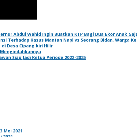
bernur Abdul Wahid Ingin Buatkan KTP Bagi Dua Ekor Anak Gaj
nsi Terhadap Kasus Mantan Napi vs Seorang Bidan, Warga Kec
i Desa Cipang kiri Hilir
ak Mengindahkannya
awan Siap Jadi Ketua Periode 2022-2025
13 Mei 2021
i 2021