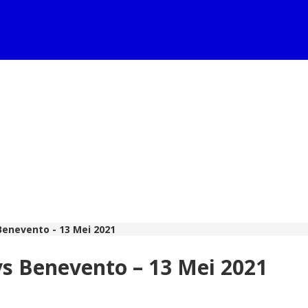
 Benevento - 13 Mei 2021
 vs Benevento – 13 Mei 2021