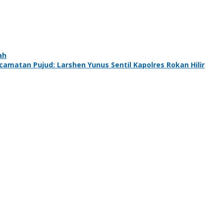
ah
amatan Pujud: Larshen Yunus Sentil Kapolres Rokan Hilir