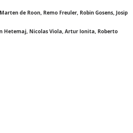
, Marten de Roon, Remo Freuler, Robin Gosens, Josip
m Hetemaj, Nicolas Viola, Artur Ionita, Roberto