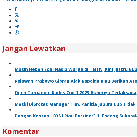
Jangan Lewatkan
Masih Heboh Soal Nasib Warga di TNTN, Kini Justru Gu
Relawan Prabowo Gibran Ajak Kapolda Riau Berikan Ate
Open Turnamen Kades Cup 1 2023 Akhirnya Terlaksana, d
Meski Diprotes Manager Tim, Panitia Japura Cup Tid
Dengan Konsep “KONI Riau Bersinar” H. Endang Sukarel
Komentar