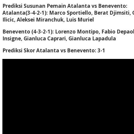
Prediksi Susunan Pemain Atalanta vs Benevento:
Atalanta(3-4-2-1): Marco Sportiello, Berat Djimsiti
Ilicic, Aleksei Miranchuk, Luis Muriel
Benevento (4-3-2-1): Lorenzo Montipo, Fabio Depaoli
Insigne, Gianluca Caprari, Gianluca Lapadula
Prediksi Skor Atalanta vs Benevento: 3-1