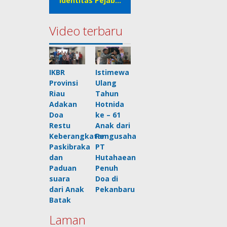
Identitas Pejab…
Video terbaru
IKBR
Istimewa
Provinsi
Ulang
Riau
Tahun
Adakan
Hotnida
Doa
ke – 61
Restu
Anak dari
Keberangkatan
Pengusaha
Paskibraka
PT
dan
Hutahaean
Paduan
Penuh
suara
Doa di
dari Anak
Pekanbaru
Batak
Laman