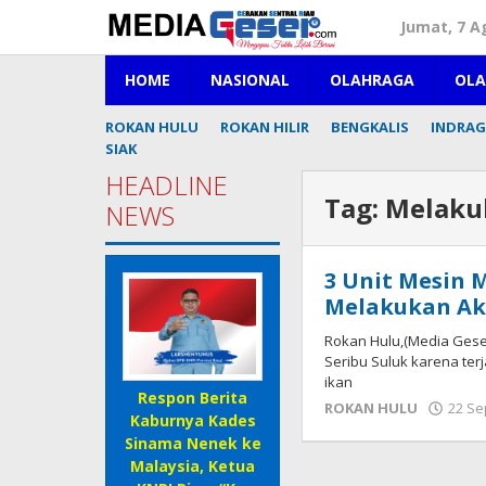
Lewati
Jumat, 7 A
ke
konten
HOME
NASIONAL
OLAHRAGA
OL
ROKAN HULU
ROKAN HILIR
BENGKALIS
INDRAGI
SIAK
HEADLINE
Tag:
Melakuk
NEWS
3 Unit Mesin 
Melakukan Akt
Rokan Hulu,(Media Gese
Seribu Suluk karena ter
ikan
Respon Berita
ROKAN HULU
22 Se
Kaburnya Kades
Sinama Nenek ke
Malaysia, Ketua