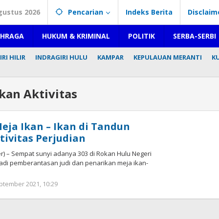
gustus 2026
Pencarian
Indeks Berita
Disclaim
AHRAGA
HUKUM & KRIMINAL
POLITIK
SERBA-SERBI
RI HILIR
INDRAGIRI HULU
KAMPAR
KEPULAUAN MERANTI
K
an Aktivitas
Meja Ikan – Ikan di Tandun
ivitas Perjudian
r) – Sempat sunyi adanya 303 di Rokan Hulu Negeri
jadi pemberantasan judi dan penarikan meja ikan-
ptember 2021, 10:29
oleh
Redaksi
mediageser