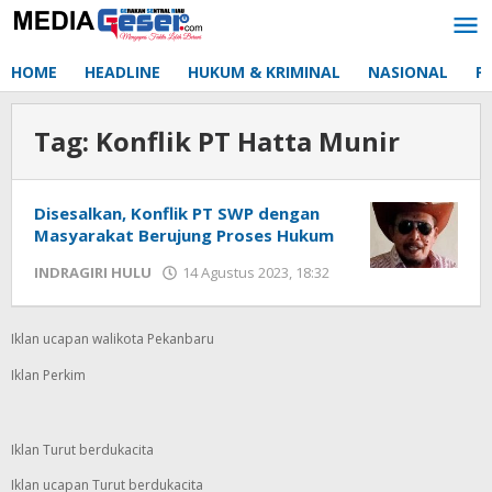
Lewati
ke
konten
HOME
HEADLINE
HUKUM & KRIMINAL
NASIONAL
P
Tag:
Konflik PT Hatta Munir
Disesalkan, Konflik PT SWP dengan
Masyarakat Berujung Proses Hukum
INDRAGIRI HULU
14 Agustus 2023, 18:32
oleh
Redaksi
mediageser
Iklan ucapan walikota Pekanbaru
Iklan Perkim
Iklan Turut berdukacita
Iklan ucapan Turut berdukacita