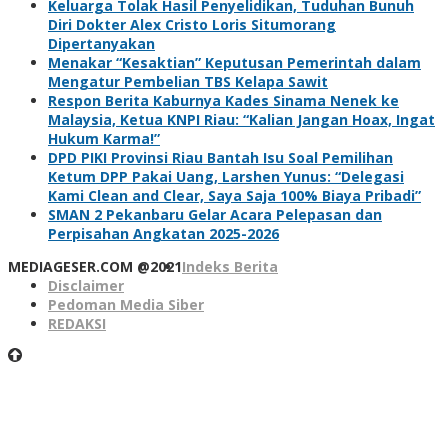
Keluarga Tolak Hasil Penyelidikan, Tuduhan Bunuh
Diri Dokter Alex Cristo Loris Situmorang
Dipertanyakan
Menakar “Kesaktian” Keputusan Pemerintah dalam
Mengatur Pembelian TBS Kelapa Sawit
Respon Berita Kaburnya Kades Sinama Nenek ke
Malaysia, Ketua KNPI Riau: “Kalian Jangan Hoax, Ingat
Hukum Karma!”
DPD PIKI Provinsi Riau Bantah Isu Soal Pemilihan
Ketum DPP Pakai Uang, Larshen Yunus: “Delegasi
Kami Clean and Clear, Saya Saja 100% Biaya Pribadi”
SMAN 2 Pekanbaru Gelar Acara Pelepasan dan
Perpisahan Angkatan 2025-2026
MEDIAGESER.COM @2021
Indeks Berita
Disclaimer
Pedoman Media Siber
REDAKSI