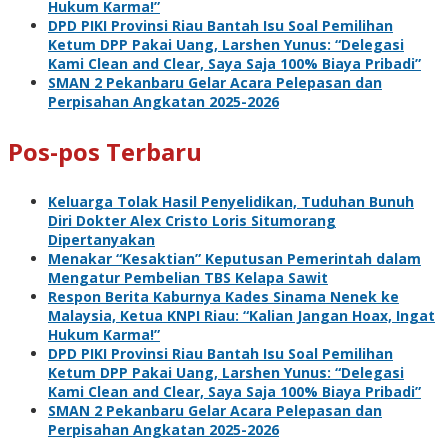
Hukum Karma!”
DPD PIKI Provinsi Riau Bantah Isu Soal Pemilihan
Ketum DPP Pakai Uang, Larshen Yunus: “Delegasi
Kami Clean and Clear, Saya Saja 100% Biaya Pribadi”
SMAN 2 Pekanbaru Gelar Acara Pelepasan dan
Perpisahan Angkatan 2025-2026
Pos-pos Terbaru
Keluarga Tolak Hasil Penyelidikan, Tuduhan Bunuh
Diri Dokter Alex Cristo Loris Situmorang
Dipertanyakan
Menakar “Kesaktian” Keputusan Pemerintah dalam
Mengatur Pembelian TBS Kelapa Sawit
Respon Berita Kaburnya Kades Sinama Nenek ke
Malaysia, Ketua KNPI Riau: “Kalian Jangan Hoax, Ingat
Hukum Karma!”
DPD PIKI Provinsi Riau Bantah Isu Soal Pemilihan
Ketum DPP Pakai Uang, Larshen Yunus: “Delegasi
Kami Clean and Clear, Saya Saja 100% Biaya Pribadi”
SMAN 2 Pekanbaru Gelar Acara Pelepasan dan
Perpisahan Angkatan 2025-2026