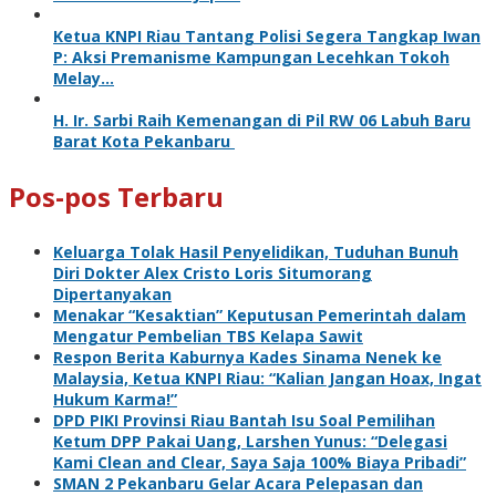
Ketua KNPI Riau Tantang Polisi Segera Tangkap Iwan
P: Aksi Premanisme Kampungan Lecehkan Tokoh
Melay…
H. Ir. Sarbi Raih Kemenangan di Pil RW 06 Labuh Baru
Barat Kota Pekanbaru
Pos-pos Terbaru
Keluarga Tolak Hasil Penyelidikan, Tuduhan Bunuh
Diri Dokter Alex Cristo Loris Situmorang
Dipertanyakan
Menakar “Kesaktian” Keputusan Pemerintah dalam
Mengatur Pembelian TBS Kelapa Sawit
Respon Berita Kaburnya Kades Sinama Nenek ke
Malaysia, Ketua KNPI Riau: “Kalian Jangan Hoax, Ingat
Hukum Karma!”
DPD PIKI Provinsi Riau Bantah Isu Soal Pemilihan
Ketum DPP Pakai Uang, Larshen Yunus: “Delegasi
Kami Clean and Clear, Saya Saja 100% Biaya Pribadi”
SMAN 2 Pekanbaru Gelar Acara Pelepasan dan