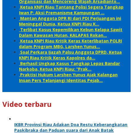
Organisasi dan Mencoreng Wajah Arsadianto…
Ketua KNPI Riau Tantang Polisi Segera Tangkap
Iwan P: Aksi Premanisme Kampungan …
Mantan Anggota DPR RI dari PDI Perjuangan ini
Meninggal Dunia, Ketua KNPI Riau K…
Terlibat Kasus Kepemilikan Kebun Kelapa Sawit
Dalam Kawasan Hutan, KALAPAS Rokan…
Ketua KNPI Riau Kritik Keras Keterlibatan POLRI
dalam Program MBG, Larshen Yunus…
Soal Perkara Ijazah Palsu Anggota DPRD, Ketua
KNPI Riau Kritik Keras Kapolres da…
Berhasil Ungkap Kasus Tangkap Lepas Bandar
Narkoba, Ketua KNPI Riau: “Prak…
Praktisi Hukum Larshen Yunus Ajak Kalangan
Insan Pers Telanjangi Identitas Pejab…
Video terbaru
IKBR Provinsi Riau Adakan Doa Restu Keberangkatan
Paskibraka dan Paduan suara dari Anak Batak