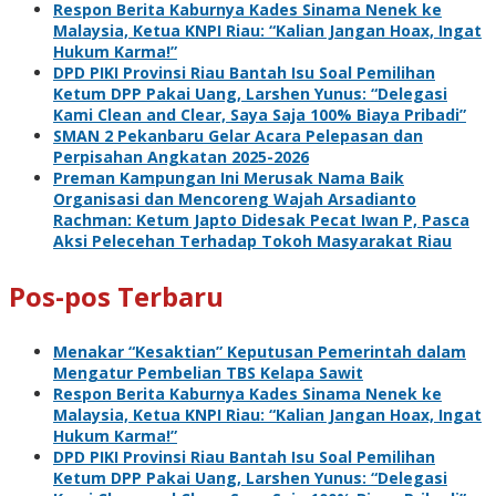
Respon Berita Kaburnya Kades Sinama Nenek ke
Malaysia, Ketua KNPI Riau: “Kalian Jangan Hoax, Ingat
Hukum Karma!”
DPD PIKI Provinsi Riau Bantah Isu Soal Pemilihan
Ketum DPP Pakai Uang, Larshen Yunus: “Delegasi
Kami Clean and Clear, Saya Saja 100% Biaya Pribadi”
SMAN 2 Pekanbaru Gelar Acara Pelepasan dan
Perpisahan Angkatan 2025-2026
Preman Kampungan Ini Merusak Nama Baik
Organisasi dan Mencoreng Wajah Arsadianto
Rachman: Ketum Japto Didesak Pecat Iwan P, Pasca
Aksi Pelecehan Terhadap Tokoh Masyarakat Riau
Pos-pos Terbaru
Menakar “Kesaktian” Keputusan Pemerintah dalam
Mengatur Pembelian TBS Kelapa Sawit
Respon Berita Kaburnya Kades Sinama Nenek ke
Malaysia, Ketua KNPI Riau: “Kalian Jangan Hoax, Ingat
Hukum Karma!”
DPD PIKI Provinsi Riau Bantah Isu Soal Pemilihan
Ketum DPP Pakai Uang, Larshen Yunus: “Delegasi