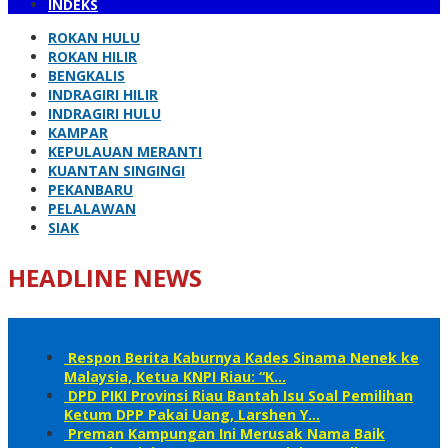
INDEKS
ROKAN HULU
ROKAN HILIR
BENGKALIS
INDRAGIRI HILIR
INDRAGIRI HULU
KAMPAR
KEPULAUAN MERANTI
KUANTAN SINGINGI
PEKANBARU
PELALAWAN
SIAK
HEADLINE NEWS
Respon Berita Kaburnya Kades Sinama Nenek ke
Malaysia, Ketua KNPI Riau: “K…
DPD PIKI Provinsi Riau Bantah Isu Soal Pemilihan
Ketum DPP Pakai Uang, Larshen Y…
Preman Kampungan Ini Merusak Nama Baik