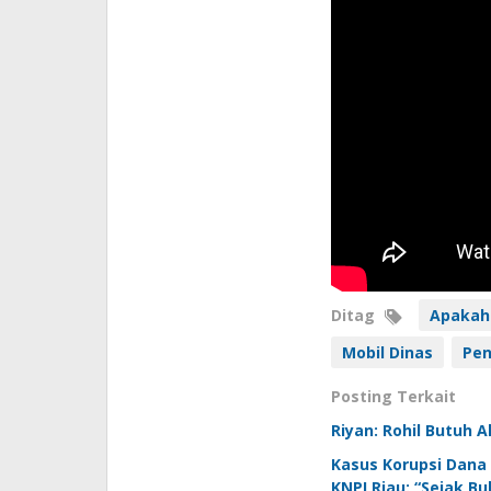
Ditag
Apakah
Mobil Dinas
Pen
Posting Terkait
Riyan: Rohil Butuh A
Kasus Korupsi Dana
KNPI Riau: “Sejak Bu