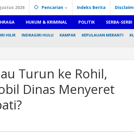
gustus 2026
Pencarian
Indeks Berita
Disclaim
AHRAGA
HUKUM & KRIMINAL
POLITIK
SERBA-SERBI
RI HILIR
INDRAGIRI HULU
KAMPAR
KEPULAUAN MERANTI
K
iau Turun ke Rohil,
bil Dinas Menyeret
ati?