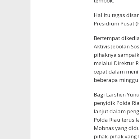
tembok.
Hal itu tegas dis
Presidium Pusat (
Bertempat dikedi
Aktivis Jebolan So
pihaknya sampaik
melalui Direktur 
cepat dalam meni
beberapa minggu y
Bagi Larshen Yunus
penyidik Polda Ri
lanjut dalam pen
Polda Riau terus 
Mobnas yang didu
pihak-pihak yang 