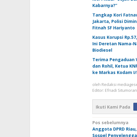
Kabarnya?”
Tangkap Kori Fatna
Jakarta, Polisi Dimi
Fitnah SF Hariyanto
Kasus Korupsi Rp.57,
Ini Deretan Nama-N
Biodiesel
Terima Pengaduan W
dan Rohil, Ketua KN
ke Markas Kodam I/
oleh
Redaksi mediages
Editor: Efriadi Situmora
Ikuti Kami Pada
Navigasi
Pos sebelumnya
Anggota DPRD Riau,
pos
Sospel Penyelengg