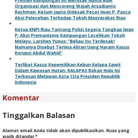
Preman Kampungan Ini Merusak Nama Baik
Organisasi dan Mencoreng Wajah Arsadianto
Rachman: Ketum Japto Didesak Pecat Iwan P, Pasca
Aksi Pelecehan Terhadap Tokoh Masyarakat Riau
Ketua KNPI Riau Tantang Polisi Segera Tangkap Iwan
P: Aksi Premanisme Kampungan Lecehkan Tokoh
Melayu, Larshen Yunus: “Beliau itu Terdesak!
Namanya Disebut Terima Aliran Uang Haram Kasus
Korupsi Abdul Wahid”
Terlibat Kasus Kepemilikan Kebun Kelapa Sawit
Dalam Kawasan Hutan, KALAPAS Rokan Hulu Ini
Terkesan Melawan Asta Cita Presiden Republik
Indonesia
Komentar
Tinggalkan Balasan
Alamat email Anda tidak akan dipublikasikan.
Ruas yang
wajib ditandai
*