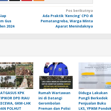
Pos berikutnya
Siap
Ada Praktik ‘Kencing’ CPO di
um Gus
Pematangreba, Warga Minta
den 2024
Aparat Menindaknya
SATGASUS KPK
Rumah Wartawan
Diduga Lakukan
TIPIKOR DPD RIAU
ini di Datangi
Pungli Berkedok
KECEWA, GKM-LHK
Gerombolan
Penjualan Buku
DAN POLHUT
Preman dan Polisi
LKS, YPIKM Pondo