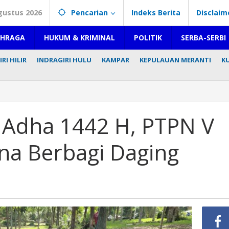
gustus 2026
Pencarian
Indeks Berita
Disclaim
AHRAGA
HUKUM & KRIMINAL
POLITIK
SERBA-SERBI
RI HILIR
INDRAGIRI HULU
KAMPAR
KEPULAUAN MERANTI
K
l Adha 1442 H, PTPN V
na Berbagi Daging