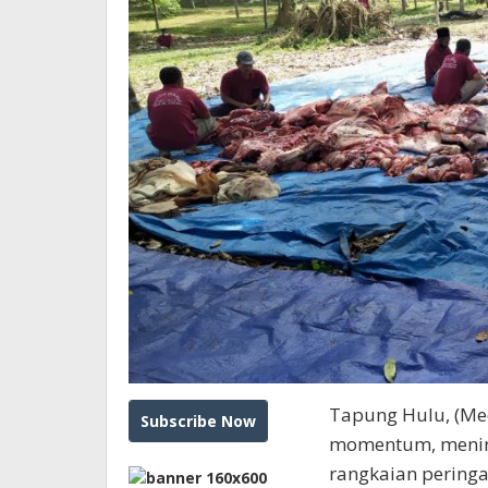
Daging
Tapung Hulu, (Med
momentum, mening
rangkaian peringa