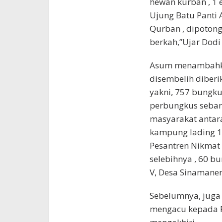
hewan kurban , 1 e
Ujung Batu Panti 
Qurban , dipoton
berkah,”Ujar Dod
Asum menambahka
disembelih diber
yakni, 757 bungk
perbungkus seban
masyarakat antara
kampung lading 1
Pesantren Nikmat 
selebihnya , 60 
V, Desa Sinamane
Sebelumnya, juga
mengacu kepada Pr