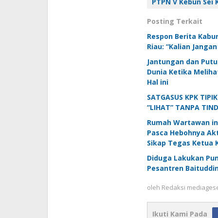
PTPN V Kebun Sei 
Posting Terkait
Respon Berita Kabu
Riau: “Kalian Janga
Jantungan dan Putu
Dunia Ketika Melih
Hal ini
SATGASUS KPK TIPI
“LIHAT” TANPA TIN
Rumah Wartawan ini
Pasca Hebohnya Akti
Sikap Tegas Ketua K
Diduga Lakukan Pun
Pesantren Baituddin
oleh
Redaksi mediages
Ikuti Kami Pada