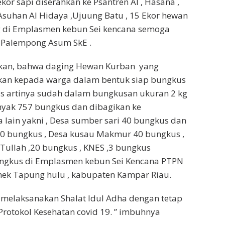
kor sapi diserahkan ke Psantren Al , Hasana ,
Asuhan Al Hidaya ,Ujuung Batu , 15 Ekor hewan
g di Emplasmen kebun Sei kencana semoga
i Palempong Asum SkE .
n, bahwa daging Hewan Kurban yang
ikan kepada warga dalam bentuk siap bungkus
us artinya sudah dalam bungkusan ukuran 2 kg
yak 757 bungkus dan dibagikan ke
 lain yakni , Desa sumber sari 40 bungkus dan
0 bungkus , Desa kusau Makmur 40 bungkus ,
Tullah ,20 bungkus , KNES ,3 bungkus
bungkus di Emplasmen kebun Sei Kencana PTPN
nek Tapung hulu , kabupaten Kampar Riau.
 melaksanakan Shalat Idul Adha dengan tetap
otokol Kesehatan covid 19. ” imbuhnya