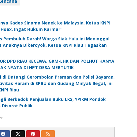
Kencana
rnya Kades Sinama Nenek ke Malaysia, Ketua KNPI
n Hoax, Ingat Hukum Karma!”
s Pembuluh Darah! Warga Siak Hulu ini Meninggal
at Anaknya Dikeroyok, Ketua KNPI Riau Tegaskan
KOR DPD RIAU KECEWA, GKM-LHK DAN POLHUT HANYA
DAK NYATA DI HPT DESA MERTUTIK
 di Datangi Gerombolan Preman dan Polisi Bayaran,
vitas Haram di SPBU dan Gudang Minyak Ilegal, ini
NPI Riau
gli Berkedok Penjualan Buku LKS, YPIKM Pondok
 Disorot Publik
er