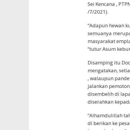
Sei Kencana , PT
/7/2021).
“Adapun hewan kurb
semuanya merupak
masyarakat empla
“tutur Asum kebun
Disamping itu Do
mengatakan, setia
, walaupun pandem
jalankan pemoton
disembelih di la
diserahkan kepad
“Alhamdulillah ta
di berikan ke pes