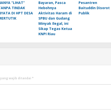
HANYA “LIHAT”
Bayaran, Pasca
Pesantren
TANPA TINDAK
Hebohnya
Baituddin Disorot
NYATA DI HPT DESA
Aktivitas Haram di
Publik
MERTUTIK
SPBU dan Gudang
Minyak Ilegal, ini
Sikap Tegas Ketua
KNPI Riau
 yang wajib ditandai
*