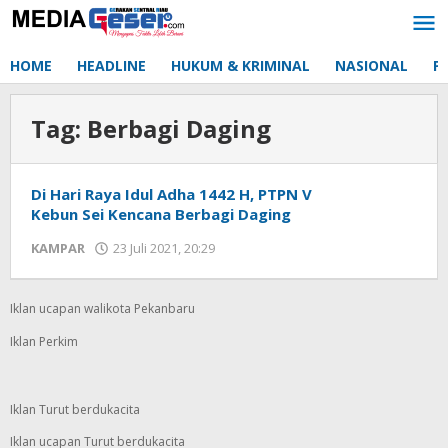
Lewati
ke
konten
HOME
HEADLINE
HUKUM & KRIMINAL
NASIONAL
P
Tag:
Berbagi Daging
Di Hari Raya Idul Adha 1442 H, PTPN V
Kebun Sei Kencana Berbagi Daging
KAMPAR
23 Juli 2021, 20:29
oleh
Redaksi
mediageser
Iklan ucapan walikota Pekanbaru
Iklan Perkim
Iklan Turut berdukacita
Iklan ucapan Turut berdukacita