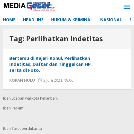
Lewati
ke
konten
HOME
HEADLINE
HUKUM & KRIMINAL
NASIONAL
P
Tag:
Perlihatkan Indetitas
Bertamu di Kajari Rohul, Perlihatkan
Indetitas, Daftar dan Tinggalkan HP
serta di Foto.
ROKAN HULU
2 Juni 2021, 18:06
oleh
Redaksi
mediageser
Iklan ucapan walikota Pekanbaru
Iklan Perkim
Iklan Turut berdukacita