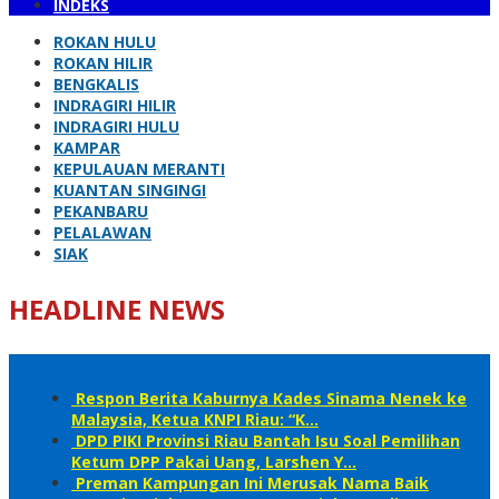
INDEKS
ROKAN HULU
ROKAN HILIR
BENGKALIS
INDRAGIRI HILIR
INDRAGIRI HULU
KAMPAR
KEPULAUAN MERANTI
KUANTAN SINGINGI
PEKANBARU
PELALAWAN
SIAK
HEADLINE NEWS
Respon Berita Kaburnya Kades Sinama Nenek ke
Malaysia, Ketua KNPI Riau: “K…
DPD PIKI Provinsi Riau Bantah Isu Soal Pemilihan
Ketum DPP Pakai Uang, Larshen Y…
Preman Kampungan Ini Merusak Nama Baik