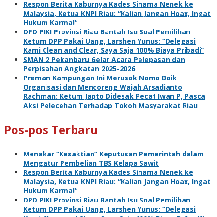
Respon Berita Kaburnya Kades Sinama Nenek ke
Malaysia, Ketua KNPI Riau: “Kalian Jangan Hoax, Ingat
Hukum Karma!”
DPD PIKI Provinsi Riau Bantah Isu Soal Pemilihan
Ketum DPP Pakai Uang, Larshen Yunus: “Delegasi
Kami Clean and Clear, Saya Saja 100% Biaya Pribadi”
SMAN 2 Pekanbaru Gelar Acara Pelepasan dan
Perpisahan Angkatan 2025-2026
Preman Kampungan Ini Merusak Nama Baik
Organisasi dan Mencoreng Wajah Arsadianto
Rachman: Ketum Japto Didesak Pecat Iwan P, Pasca
Aksi Pelecehan Terhadap Tokoh Masyarakat Riau
Pos-pos Terbaru
Menakar “Kesaktian” Keputusan Pemerintah dalam
Mengatur Pembelian TBS Kelapa Sawit
Respon Berita Kaburnya Kades Sinama Nenek ke
Malaysia, Ketua KNPI Riau: “Kalian Jangan Hoax, Ingat
Hukum Karma!”
DPD PIKI Provinsi Riau Bantah Isu Soal Pemilihan
Ketum DPP Pakai Uang, Larshen Yunus: “Delegasi