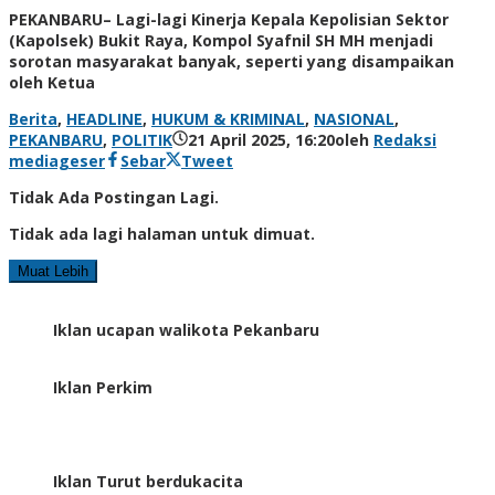
PEKANBARU– Lagi-lagi Kinerja Kepala Kepolisian Sektor
(Kapolsek) Bukit Raya, Kompol Syafnil SH MH menjadi
sorotan masyarakat banyak, seperti yang disampaikan
oleh Ketua
Berita
,
HEADLINE
,
HUKUM & KRIMINAL
,
NASIONAL
,
PEKANBARU
,
POLITIK
21 April 2025, 16:20
oleh
Redaksi
mediageser
Sebar
Tweet
Tidak Ada Postingan Lagi.
Tidak ada lagi halaman untuk dimuat.
Muat Lebih
Iklan ucapan walikota Pekanbaru
Iklan Perkim
Iklan Turut berdukacita