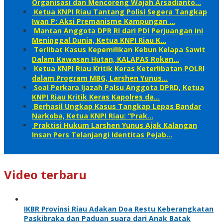
Organisasi dan Mencoreng Wajah Arsadianto…
Ketua KNPI Riau Tantang Polisi Segera Tangkap
Iwan P: Aksi Premanisme Kampungan …
Mantan Anggota DPR RI dari PDI Perjuangan ini
Meninggal Dunia, Ketua KNPI Riau K…
Terlibat Kasus Kepemilikan Kebun Kelapa Sawit
Dalam Kawasan Hutan, KALAPAS Rokan…
Ketua KNPI Riau Kritik Keras Keterlibatan POLRI
dalam Program MBG, Larshen Yunus…
Soal Perkara Ijazah Palsu Anggota DPRD, Ketua
KNPI Riau Kritik Keras Kapolres da…
Berhasil Ungkap Kasus Tangkap Lepas Bandar
Narkoba, Ketua KNPI Riau: “Prak…
Praktisi Hukum Larshen Yunus Ajak Kalangan
Insan Pers Telanjangi Identitas Pejab…
Video terbaru
IKBR Provinsi Riau Adakan Doa Restu Keberangkatan
Paskibraka dan Paduan suara dari Anak Batak