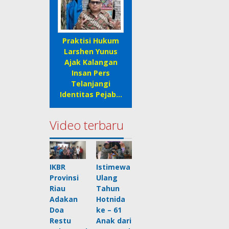
Praktisi Hukum
Larshen Yunus
Ajak Kalangan
Insan Pers
Telanjangi
Identitas Pejab…
Video terbaru
IKBR
Istimewa
Provinsi
Ulang
Riau
Tahun
Adakan
Hotnida
Doa
ke – 61
Restu
Anak dari