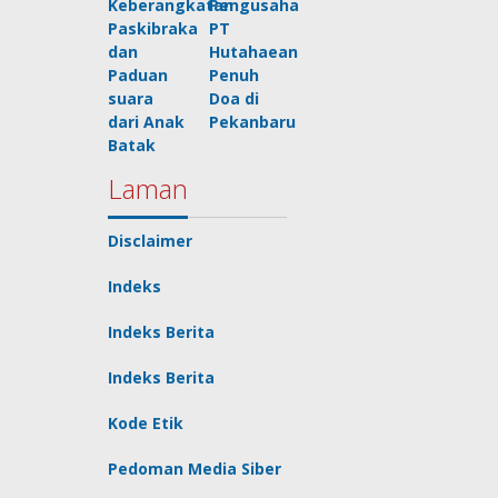
Keberangkatan
Pengusaha
Paskibraka
PT
dan
Hutahaean
Paduan
Penuh
suara
Doa di
dari Anak
Pekanbaru
Batak
Laman
Disclaimer
Indeks
Indeks Berita
Indeks Berita
Kode Etik
Pedoman Media Siber