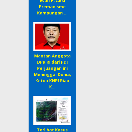
Iwan P: Aksi
Premanisme
Kampungan …
Mantan Anggota
DPR RI dari PDI
Perjuangan ini
Meninggal Dunia,
Ketua KNPI Riau
K…
Terlibat Kasus