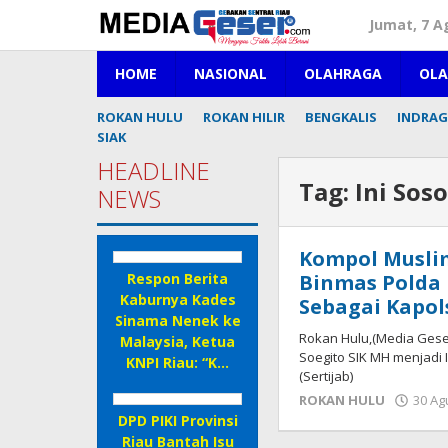
Lewati
Jumat, 7 A
ke
konten
HOME
NASIONAL
OLAHRAGA
OL
ROKAN HULU
ROKAN HILIR
BENGKALIS
INDRAGI
SIAK
HEADLINE
Tag:
Ini Sos
NEWS
Kompol Muslim
Respon Berita
Binmas Polda 
Kaburnya Kades
Sebagai Kapo
Sinama Nenek ke
Rokan Hulu,(Media Geser
Malaysia, Ketua
Soegito SIK MH menjadi 
KNPI Riau: “K…
(Sertijab)
ROKAN HULU
30 Ag
DPD PIKI Provinsi
Riau Bantah Isu