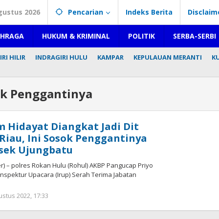
gustus 2026
Pencarian
Indeks Berita
Disclaim
AHRAGA
HUKUM & KRIMINAL
POLITIK
SERBA-SERBI
RI HILIR
INDRAGIRI HULU
KAMPAR
KEPULAUAN MERANTI
K
ok Penggantinya
 Hidayat Diangkat Jadi Dit
Riau, Ini Sosok Penggantinya
lsek Ujungbatu
) – polres Rokan Hulu (Rohul) AKBP Pangucap Priyo
Inspektur Upacara (Irup) Serah Terima Jabatan
ustus 2022, 17:33
oleh
Redaksi
mediageser