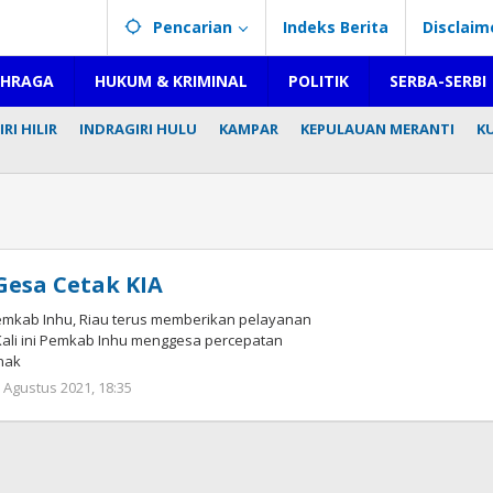
Pencarian
Indeks Berita
Disclaim
AHRAGA
HUKUM & KRIMINAL
POLITIK
SERBA-SERBI
RI HILIR
INDRAGIRI HULU
KAMPAR
KEPULAUAN MERANTI
K
esa Cetak KIA
Pemkab Inhu, Riau terus memberikan pelayanan
Kali ini Pemkab Inhu menggesa percepatan
nak
 Agustus 2021, 18:35
oleh
Redaksi
mediageser