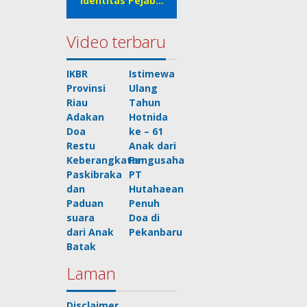
Identitas Pejab…
Video terbaru
IKBR
Istimewa
Provinsi
Ulang
Riau
Tahun
Adakan
Hotnida
Doa
ke – 61
Restu
Anak dari
Keberangkatan
Pengusaha
Paskibraka
PT
dan
Hutahaean
Paduan
Penuh
suara
Doa di
dari Anak
Pekanbaru
Batak
Laman
Disclaimer