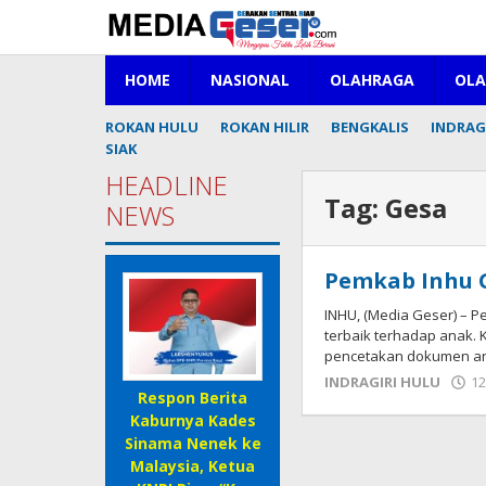
Lewati
ke
konten
HOME
NASIONAL
OLAHRAGA
OL
ROKAN HULU
ROKAN HILIR
BENGKALIS
INDRAGI
SIAK
HEADLINE
Tag:
Gesa
NEWS
Pemkab Inhu G
INHU, (Media Geser) – 
terbaik terhadap anak. 
pencetakan dokumen a
INDRAGIRI HULU
12
Respon Berita
Kaburnya Kades
Sinama Nenek ke
Malaysia, Ketua