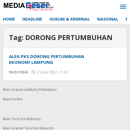
Lewati
ke
konten
HOME
HEADLINE
HUKUM & KRIMINAL
NASIONAL
P
Tag:
DORONG PERTUMBUHAN
ALEG PKS DORONG PERTUMBUHAN
EKONOMI LAMPUNG
NASIONAL
21 Juni 2022, 11:26
oleh
Redaksi
mediageser
Iklan ucapan walikota Pekanbaru
Iklan Perkim
Iklan Turut berdukacita
Iklan ucapan Turut berdukacita