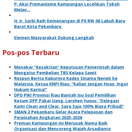
P: Aksi Premanisme Kampungan Lecehkan Tokoh
Melay…
H. Ir. Sarbi Raih Kemenangan di Pil RW 06 Labuh Baru
Barat Kota Pekanbaru
Elemen Masyarakat Dukung Langkah
Pos-pos Terbaru
Menakar “Kesaktian” Keputusan Pemerintah dalam
Mengatur Pembelian TBS Kelapa Sawit
Respon Berita Kaburnya Kades Sinama Nenek ke
Malaysia, Ketua KNPI Riau: “Kalian Jangan Hoax, Ingat
Hukum Karma!”
DPD PIKI Provinsi Riau Bantah Isu Soal Pemilihan
Ketum DPP Pakai Uang, Larshen Yunus: “Delegasi
Kami Clean and Clear, Saya Saja 100% Biaya Pribadi”
SMAN 2 Pekanbaru Gelar Acara Pelepasan dan
Perpisahan Angkatan 2025-2026
Preman Kampungan Ini Merusak Nama Baik
Organisasi dan Mencoreng Wajah Arsadianto