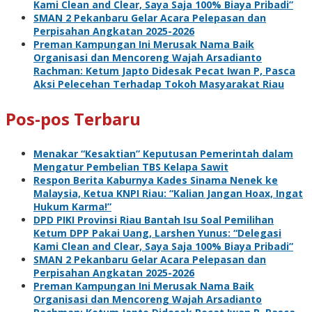
Kami Clean and Clear, Saya Saja 100% Biaya Pribadi”
SMAN 2 Pekanbaru Gelar Acara Pelepasan dan
Perpisahan Angkatan 2025-2026
Preman Kampungan Ini Merusak Nama Baik
Organisasi dan Mencoreng Wajah Arsadianto
Rachman: Ketum Japto Didesak Pecat Iwan P, Pasca
Aksi Pelecehan Terhadap Tokoh Masyarakat Riau
Pos-pos Terbaru
Menakar “Kesaktian” Keputusan Pemerintah dalam
Mengatur Pembelian TBS Kelapa Sawit
Respon Berita Kaburnya Kades Sinama Nenek ke
Malaysia, Ketua KNPI Riau: “Kalian Jangan Hoax, Ingat
Hukum Karma!”
DPD PIKI Provinsi Riau Bantah Isu Soal Pemilihan
Ketum DPP Pakai Uang, Larshen Yunus: “Delegasi
Kami Clean and Clear, Saya Saja 100% Biaya Pribadi”
SMAN 2 Pekanbaru Gelar Acara Pelepasan dan
Perpisahan Angkatan 2025-2026
Preman Kampungan Ini Merusak Nama Baik
Organisasi dan Mencoreng Wajah Arsadianto