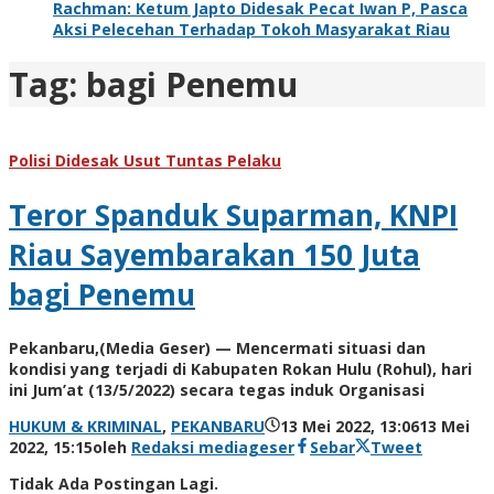
Rachman: Ketum Japto Didesak Pecat Iwan P, Pasca
Aksi Pelecehan Terhadap Tokoh Masyarakat Riau
Tag:
bagi Penemu
Polisi Didesak Usut Tuntas Pelaku
Teror Spanduk Suparman, KNPI
Riau Sayembarakan 150 Juta
bagi Penemu
Pekanbaru,(Media Geser) — Mencermati situasi dan
kondisi yang terjadi di Kabupaten Rokan Hulu (Rohul), hari
ini Jum’at (13/5/2022) secara tegas induk Organisasi
HUKUM & KRIMINAL
,
PEKANBARU
13 Mei 2022, 13:06
13 Mei
2022, 15:15
oleh
Redaksi mediageser
Sebar
Tweet
Tidak Ada Postingan Lagi.