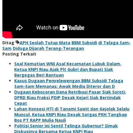
Ditag
APH Seolah Tutup Mata
BBM Subsidi
di Telaga Sam-
Sam
Diduga Dijarah Terang-Terangan
Posting Terkait
Soal Kematian WNI Asal Kecamatan Lubuk Dalam,
Ketua KNPI Riau Ajak Plt Gubri dan Bupati Siak
Bergegas Beri Bantuan
Kasus Dugaan Penyelewengan BBM Subsidi Telaga
Sam-Sam Memanas: Awak Media Diteror dan D
Dugaan Kebocoran Dana Retribusi Pasar Siak Soroti,
DPRD Riau Fraksi PDIP Desak Kejari Siak Bertindak
Cepat
Lahan Konsesi HTI di Tanami Sawit dan Gejolak Selalu
Muncul, Ketua KNPI Riau Desak Satgas PKH Tangkap
Bos PT RAPP Mulia Nauli
Politisi Senior ini Sentil Telinga Gubernur? Simak
Diskusinya Bersama Ketua KNPI Riau