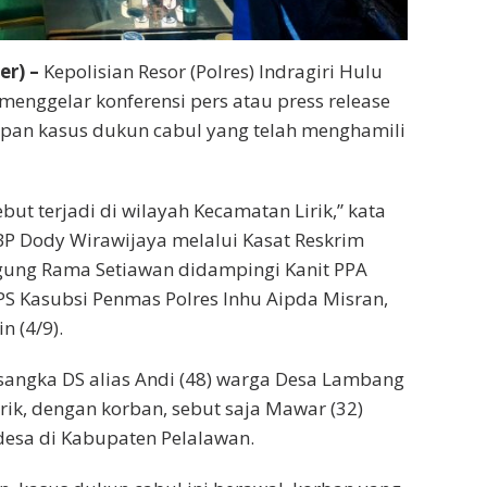
r) –
Kepolisian Resor (Polres) Indragiri Hulu
 menggelar konferensi pers atau press release
apan kasus dukun cabul yang telah menghamili
ebut terjadi di wilayah Kecamatan Lirik,” kata
BP Dody Wirawijaya melalui Kasat Reskrim
Agung Rama Setiawan didampingi Kanit PPA
PS Kasubsi Penmas Polres Inhu Aipda Misran,
n (4/9).
rsangka DS alias Andi (48) warga Desa Lambang
irik, dengan korban, sebut saja Mawar (32)
desa di Kabupaten Pelalawan.