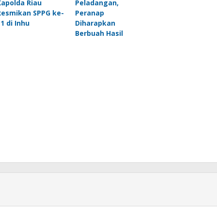
Kapolda Riau
Peladangan,
Resmikan SPPG ke-
Peranap
11 di Inhu
Diharapkan
Berbuah Hasil