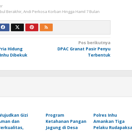
er
abul Berakhir, Andi Perkosa Korban Hingga Hamil 7 Bulan
Pos berikutnya
Pria Hidung
DPAC Granat Pasir Penyu
 Inhu Dibekuk
Terbentuk
Wujudkan Gizi
Program
Polres Inhu
Aman dan
Ketahanan Pangan
Amankan Tiga
Berkualitas,
Jagung di Desa
Pelaku Rudapaks