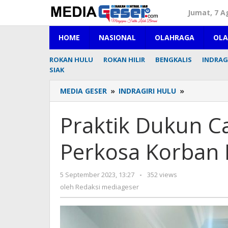
Lewati
Jumat, 7 A
ke
konten
HOME
NASIONAL
OLAHRAGA
OL
ROKAN HULU
ROKAN HILIR
BENGKALIS
INDRAGI
SIAK
MEDIA GESER
»
INDRAGIRI HULU
»
Praktik
Dukun
Cabul
Praktik Dukun Ca
Berakhir,
Andi
Perkosa Korban 
Perkosa
Korban
Hingga
5 September 2023, 13:27
oleh
-
352 views
Hamil
Redaksi
oleh
Redaksi mediageser
7
mediageser
Bulan