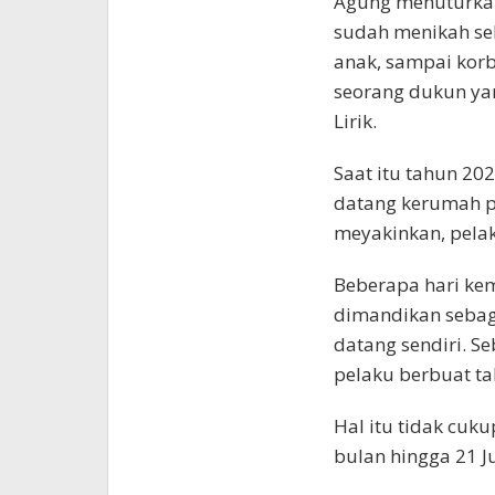
Agung menuturkan,
sudah menikah se
anak, sampai kor
seorang dukun ya
Lirik.
Saat itu tahun 2
datang kerumah p
meyakinkan, pela
Beberapa hari kem
dimandikan sebaga
datang sendiri. Se
pelaku berbuat t
Hal itu tidak cuku
bulan hingga 21 Ju