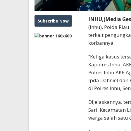
INHU,(Media Gese
(Inhu), Polda Riau
terkait pengungk
korbannya.
“Ketiga kasus ters
Kapolres Inhu, AK
Polres Inhu AKP 
Ipda Dahniel dan 
di Polres Inhu, Seni
Dijelaskannya, te
Sari, Kecamatan L
warga salah satu 