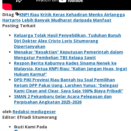
Ditag
KNPI Riau
Kritik Keras Kehadiran Menko Airlangga
Hartarto
Lebih Banyak Mudharat daripada Manfaat
Posting Terkait
Keluarga Tolak Hasil Penyelidikan, Tuduhan Bunuh
Diri Dokter Alex Cristo Loris Situmorang
Dipertanyakan
Menakar “Kesaktian” Keputusan Pemerintah dalam
Mengatur Pembelian TBS Kelapa Sawit
Respon Berita Kaburnya Kades Sinama Nenek ke
Malaysia, Ketua KNPI Riau: “Kalian Jangan Hoax, Ingat
Hukum Karma!”
DPD PIKI Provinsi Riau Bantah Isu Soal Pemilihan
Ketum DPP Pakai Uang, Larshen Yunus: “Delegasi
Kami Clean and Clear, Saya Saja 100% Biaya Pribadi”
SMAN 2 Pekanbaru Gelar Acara Pelepasan dan
Perpisahan Angkatan 2025-2026
oleh
Redaksi mediageser
Editor: Efriadi Situmorang
Ikuti Kami Pada