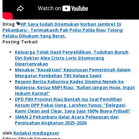
Ditag
HP Saya Sudah Ditemukan
Korban Jambret Di
Pekanbaru : Terimakasih Pak Polisi Polda Riau
Tolong
Pelaku Dihukum Yang Berat.
Posting Terkait
Keluarga Tolak Hasil Penyelidikan, Tuduhan Bunuh
Diri Dokter Alex Cristo Loris Situmorang
Dipertanyakan
Menakar “Kesaktian” Keputusan Pemerintah dalam
Mengatur Pembelian TBS Kelapa Sawit
Respon Berita Kaburnya Kades Sinama Nenek ke
Malaysia, Ketua KNPI Riau: “Kalian Jangan Hoax, Ingat
Hukum Karma!”
DPD PIKI Provinsi Riau Bantah Isu Soal Pemilihan
Ketum DPP Pakai Uang, Larshen Yunus: “Delegasi
Kami Clean and Clear, Saya Saja 100% Biaya Pribadi”
SMAN 2 Pekanbaru Gelar Acara Pelepasan dan
Perpisahan Angkatan 2025-2026
oleh
Redaksi mediageser
Editor: Efriadi Situmorang