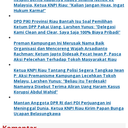
Malaysia, Ketua KNPI Riau: “Kalian Jangan Hoax, Ingat
Hukum Karma!”
DPD PIKI Provinsi Riau Bantah Isu Soal Pemilihan
Ketum DPP Pakai Uang, Larshen Yunus: “Delegasi
Kami Clean and Clear, Saya Saja 100% Biaya Pribadi”
Preman Kampungan Ini Merusak Nama Baik
Organisasi dan Mencoreng Wajah Arsadianto
Rachman: Ketum Japto Didesak Pecat Iwan P, Pasca
Aksi Pelecehan Terhadap Tokoh Masyarakat Riau
Ketua KNPI Riau Tantang Polisi Segera Tangkap Iwan
P: Aksi Premanisme Kampungan Lecehkan Tokoh
Melayu, Larshen Yunus: “Beliau itu Terdesak!
Namanya Disebut Terima Aliran Uang Haram Kasus
Korupsi Abdul Wahid”
Mantan Anggota DPR RI dari PDI Perjuangan ini
Meninggal Dunia, Ketua KNPI Riau Kirim Papan Bunga
Ucapan Belasungkawa
Komentar