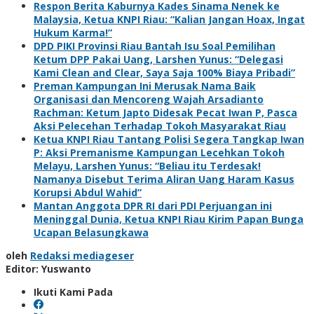
Respon Berita Kaburnya Kades Sinama Nenek ke
Malaysia, Ketua KNPI Riau: “Kalian Jangan Hoax, Ingat
Hukum Karma!”
DPD PIKI Provinsi Riau Bantah Isu Soal Pemilihan
Ketum DPP Pakai Uang, Larshen Yunus: “Delegasi
Kami Clean and Clear, Saya Saja 100% Biaya Pribadi”
Preman Kampungan Ini Merusak Nama Baik
Organisasi dan Mencoreng Wajah Arsadianto
Rachman: Ketum Japto Didesak Pecat Iwan P, Pasca
Aksi Pelecehan Terhadap Tokoh Masyarakat Riau
Ketua KNPI Riau Tantang Polisi Segera Tangkap Iwan
P: Aksi Premanisme Kampungan Lecehkan Tokoh
Melayu, Larshen Yunus: “Beliau itu Terdesak!
Namanya Disebut Terima Aliran Uang Haram Kasus
Korupsi Abdul Wahid”
Mantan Anggota DPR RI dari PDI Perjuangan ini
Meninggal Dunia, Ketua KNPI Riau Kirim Papan Bunga
Ucapan Belasungkawa
oleh
Redaksi mediageser
Editor: Yuswanto
Ikuti Kami Pada