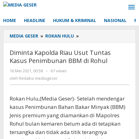
Lewati
ke
konten
HOME
HEADLINE
HUKUM & KRIMINAL
NASIONAL
P
MEDIA GESER
»
ROKAN HULU
»
Diminta
Kapolda
Riau
Diminta Kapolda Riau Usut Tuntas
Usut
Kasus Penimbunan BBM di Rohul
Tuntas
Kasus
16 Mei 2021, 00:58
oleh
-
67 views
Penimbunan
Redaksi
oleh
Redaksi mediageser
BBM
mediageser
di
Rohul
Rokan Hulu,(Media Geser)- Setelah mendengar
kasus Penimbunan Bahan Bakar Minyak (BBM)
Jenis premium yang diamankan di Mapolres
Rohul bulan kemaren belum ada di tetapkan
tersangka dan tidak ada titik terangnya