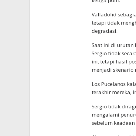
ketiga poin.
Valladolid sebagi
tetapi tidak meng
degradasi.
Saat ini di uruta
Sergio tidak seca
ini, tetapi hasil p
menjadi skenario 
Los Pucelanos kal
terakhir mereka, 
Sergio tidak dira
mengalami penuru
sebelum keadaan m