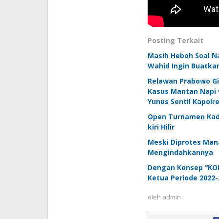
Posting Terkait
Masih Heboh Soal Na
Wahid Ingin Buatka
Relawan Prabowo Gi
Kasus Mantan Napi 
Yunus Sentil Kapolre
Open Turnamen Kade
kiri Hilir
Meski Diprotes Mana
Mengindahkannya
Dengan Konsep “KONI
Ketua Periode 2022-
oleh
admin