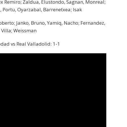
ex Remiro; Zaldua, Elustondo, Sagnan, Monreal;
 Portu, Oyarzabal, Barrenetxea; Isak
Roberto; Janko, Bruno, Yamiq, Nacho; Fernandez,
 Villa; Weissman
edad vs Real Valladolid: 1-1