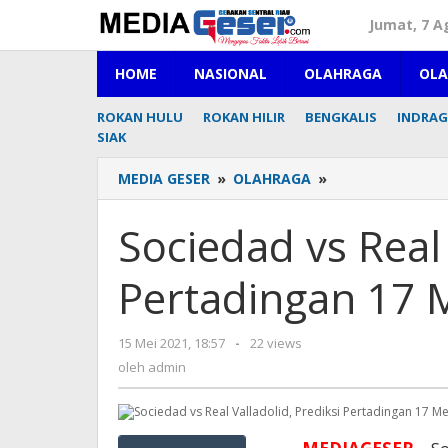
Lewati
Jumat, 7 A
ke
konten
HOME
NASIONAL
OLAHRAGA
OL
ROKAN HULU
ROKAN HILIR
BENGKALIS
INDRAGI
SIAK
MEDIA GESER
»
OLAHRAGA
»
Sociedad
vs
Real
Sociedad vs Real 
Valladolid,
Prediksi
Pertadingan 17 
Pertadingan
17
Mei
15 Mei 2021, 18:57
oleh
-
22 views
2021
admin
oleh
admin