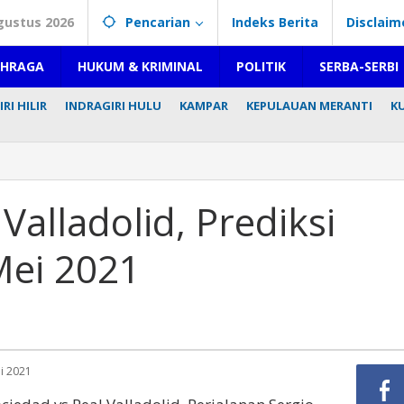
gustus 2026
Pencarian
Indeks Berita
Disclaim
AHRAGA
HUKUM & KRIMINAL
POLITIK
SERBA-SERBI
RI HILIR
INDRAGIRI HULU
KAMPAR
KEPULAUAN MERANTI
K
Valladolid, Prediksi
Mei 2021