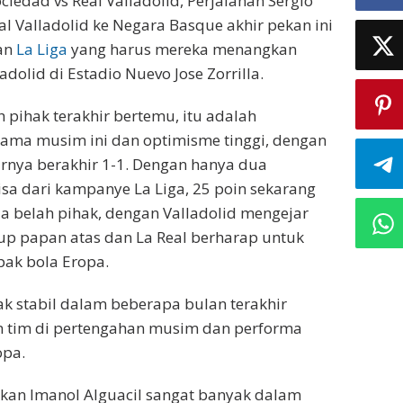
ciedad vs Real Valladolid, Perjalanan Sergio
al Valladolid ke Negara Basque akhir pekan ini
an
La Liga
yang harus mereka menangkan
dolid di Estadio Nuevo Jose Zorrilla.
 pihak terakhir bertemu, itu adalah
tama musim ini dan optimisme tinggi, dengan
rnya berakhir 1-1. Dengan hanya dua
isa dari kampanye La Liga, 25 poin sekarang
 belah pihak, dengan Valladolid mengejar
up papan atas dan La Real berharap untuk
ak bola Eropa.
k stabil dalam beberapa bulan terakhir
n tim di pertengahan musim dan performa
opa.
kan Imanol Alguacil sangat banyak dalam