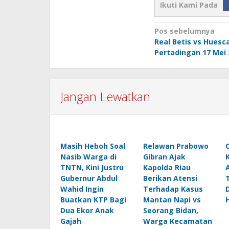
Ikuti Kami Pada
Navigasi
Pos sebelumnya
Real Betis vs Huesca
pos
Pertadingan 17 Mei 
Jangan Lewatkan
Masih Heboh Soal
Relawan Prabowo
Nasib Warga di
Gibran Ajak
TNTN, Kini Justru
Kapolda Riau
Gubernur Abdul
Berikan Atensi
Wahid Ingin
Terhadap Kasus
Buatkan KTP Bagi
Mantan Napi vs
H
Dua Ekor Anak
Seorang Bidan,
Gajah
Warga Kecamatan