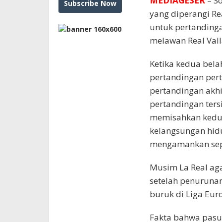
MEDIAGESER
– So
yang diperangi Re
untuk pertanding
melawan Real Valla
Ketika kedua belah
pertandingan per
pertandingan akhi
pertandingan ters
memisahkan kedua
kelangsungan hid
mengamankan sep
Musim La Real aga
setelah penuruna
buruk di Liga Eur
Fakta bahwa pasu