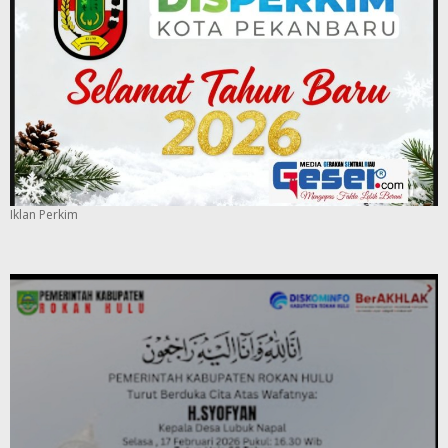
Iklan Perkim