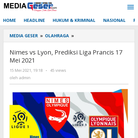
Lewati
ke
konten
HOME
HEADLINE
HUKUM & KRIMINAL
NASIONAL
P
MEDIA GESER
»
OLAHRAGA
»
Nimes
vs
Lyon,
Nimes vs Lyon, Prediksi Liga Prancis 17
Prediksi
Mei 2021
Liga
Prancis
15 Mei 2021, 19:18
oleh
-
45 views
17
admin
oleh
admin
Mei
2021