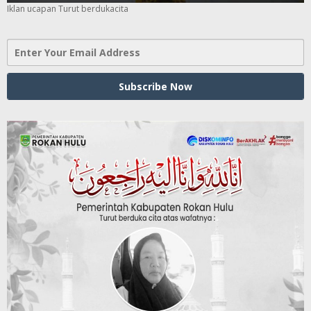
Iklan ucapan Turut berdukacita