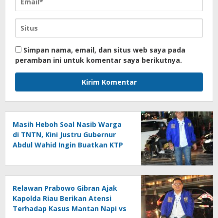
Simpan nama, email, dan situs web saya pada
peramban ini untuk komentar saya berikutnya.
Masih Heboh Soal Nasib Warga
di TNTN, Kini Justru Gubernur
Abdul Wahid Ingin Buatkan KTP
Bagi Dua Ekor Anak Gajah
Relawan Prabowo Gibran Ajak
Kapolda Riau Berikan Atensi
Terhadap Kasus Mantan Napi vs