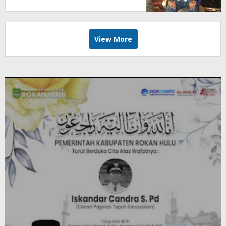
Seorang Bidan, Warga
Kecamatan Pujud: Larshen
Yunus Sentil Kapolres Rokan Hilir
View More