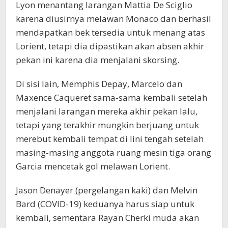
Lyon menantang larangan Mattia De Sciglio
karena diusirnya melawan Monaco dan berhasil
mendapatkan bek tersedia untuk menang atas
Lorient, tetapi dia dipastikan akan absen akhir
pekan ini karena dia menjalani skorsing.
Di sisi lain, Memphis Depay, Marcelo dan
Maxence Caqueret sama-sama kembali setelah
menjalani larangan mereka akhir pekan lalu,
tetapi yang terakhir mungkin berjuang untuk
merebut kembali tempat di lini tengah setelah
masing-masing anggota ruang mesin tiga orang
Garcia mencetak gol melawan Lorient.
Jason Denayer (pergelangan kaki) dan Melvin
Bard (COVID-19) keduanya harus siap untuk
kembali, sementara Rayan Cherki muda akan