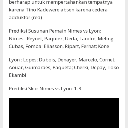
berharap untuk mempertahankan tempatnya
karena Tino Kadewere absen karena cedera
adduktor.(red)
Prediksi Susunan Pemain Nimes vs Lyon:
Nimes : Reynet; Paquiez, Ueda, Landre, Meling;
Cubas, Fomba; Eliasson, Ripart, Ferhat; Kone
Lyon : Lopes; Dubois, Denayer, Marcelo, Cornet;
Aouar, Guimaraes, Paqueta; Cherki, Depay, Toko
Ekambi
Prediksi Skor Nimes vs Lyon: 1-3