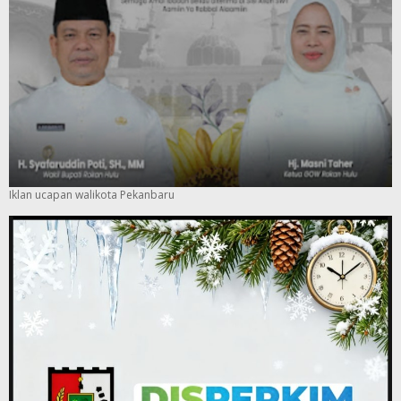
Iklan ucapan walikota Pekanbaru