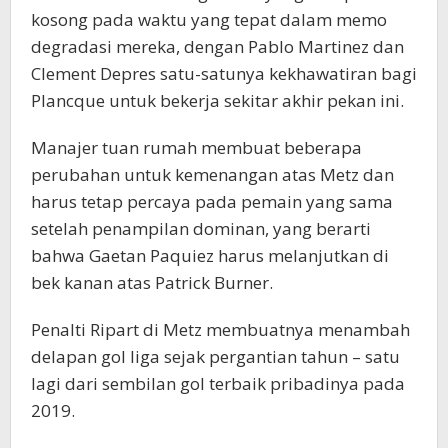
kosong pada waktu yang tepat dalam memo
degradasi mereka, dengan Pablo Martinez dan
Clement Depres satu-satunya kekhawatiran bagi
Plancque untuk bekerja sekitar akhir pekan ini.
Manajer tuan rumah membuat beberapa
perubahan untuk kemenangan atas Metz dan
harus tetap percaya pada pemain yang sama
setelah penampilan dominan, yang berarti
bahwa Gaetan Paquiez harus melanjutkan di
bek kanan atas Patrick Burner.
Penalti Ripart di Metz membuatnya menambah
delapan gol liga sejak pergantian tahun – satu
lagi dari sembilan gol terbaik pribadinya pada
2019.