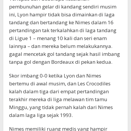
pembunuhan gelar di kandang sendiri musim
ini, Lyon hampir tidak bisa dimainkan di laga
tandang dan bertandang ke Nimes dalam 16
pertandingan tak terkalahkan di laga tandang
di Ligue 1 – menang 10 kali dan seri enam
lainnya – dan mereka belum melakukannya.
gagal mencetak gol tandang sejak hasil imbang
tanpa gol dengan Bordeaux di pekan kedua.
Skor imbang 0-0 ketika Lyon dan Nimes
bertemu di awal musim, dan Les Crocodiles
kalah dalam tiga dari empat pertandingan
terakhir mereka di liga melawan tim tamu
Minggu, yang tidak pernah kalah dari Nimes
dalam laga liga sejak 1993.
Nimes memiliki ruang medis yang hampir