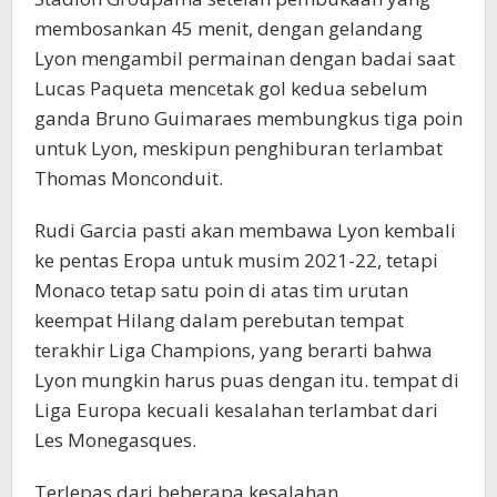
membosankan 45 menit, dengan gelandang
Lyon mengambil permainan dengan badai saat
Lucas Paqueta mencetak gol kedua sebelum
ganda Bruno Guimaraes membungkus tiga poin
untuk Lyon, meskipun penghiburan terlambat
Thomas Monconduit.
Rudi Garcia pasti akan membawa Lyon kembali
ke pentas Eropa untuk musim 2021-22, tetapi
Monaco tetap satu poin di atas tim urutan
keempat Hilang dalam perebutan tempat
terakhir Liga Champions, yang berarti bahwa
Lyon mungkin harus puas dengan itu. tempat di
Liga Europa kecuali kesalahan terlambat dari
Les Monegasques.
Terlepas dari beberapa kesalahan