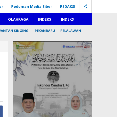
er
Pedoman Media Siber
REDAKSI
OLAHRAGA
INDEKS
INDEKS
UANTAN SINGINGI
PEKANBARU
PELALAWAN