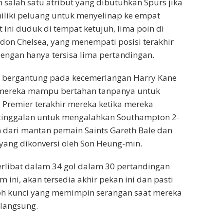
 salah satu atribut yang dibutuhkan Spurs jika
iliki peluang untuk menyelinap ke empat
 ini duduk di tempat ketujuh, lima poin di
ndon Chelsea, yang menempati posisi terakhir
engan hanya tersisa lima pertandingan.
 bergantung pada kecemerlangan Harry Kane
i mereka mampu bertahan tanpanya untuk
 Premier terakhir mereka ketika mereka
rtinggalan untuk mengalahkan Southampton 2-
n dari mantan pemain Saints Gareth Bale dan
 yang dikonversi oleh Son Heung-min.
terlibat dalam 34 gol dalam 30 pertandingan
 ini, akan tersedia akhir pekan ini dan pasti
oh kunci yang memimpin serangan saat mereka
langsung.