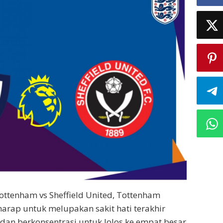
ottenham vs Sheffield United, Tottenham
arap untuk melupakan sakit hati terakhir
 dan berkonsentrasi untuk lolos ke empat besar