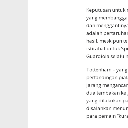
Keputusan untuk 
yang membanggaka
dan menggantinya
adalah pertaruha
hasil, meskipun t
istirahat untuk S
Guardiola selalu 
Tottenham – yang 
pertandingan pial
jarang mengancam
dua tembakan ke 
yang dilakukan p
disalahkan menur
para pemain “kura