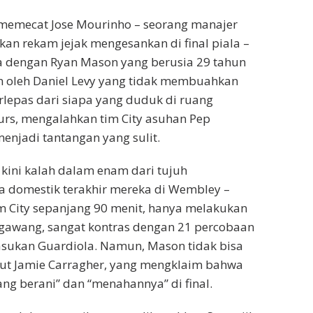
memecat Jose Mourinho – seorang manajer
n rekam jejak mengesankan di final piala –
 dengan Ryan Mason yang berusia 29 tahun
n oleh Daniel Levy yang tidak membuahkan
erlepas dari siapa yang duduk di ruang
purs, mengalahkan tim City asuhan Pep
menjadi tantangan yang sulit.
kini kalah dalam enam dari tujuh
a domestik terakhir mereka di Wembley –
 City sepanjang 90 menit, hanya melakukan
gawang, sangat kontras dengan 21 percobaan
asukan Guardiola. Namun, Mason tidak bisa
ut Jamie Carragher, yang mengklaim bahwa
ng berani” dan “menahannya” di final.