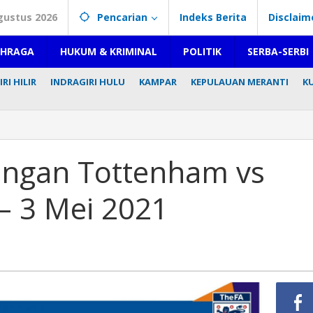
gustus 2026
Pencarian
Indeks Berita
Disclaim
AHRAGA
HUKUM & KRIMINAL
POLITIK
SERBA-SERBI
RI HILIR
INDRAGIRI HULU
KAMPAR
KEPULAUAN MERANTI
K
dingan Tottenham vs
 – 3 Mei 2021