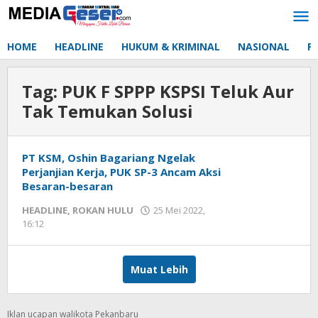
Lewati
ke
konten
HOME
HEADLINE
HUKUM & KRIMINAL
NASIONAL
P
Tag:
PUK F SPPP KSPSI Teluk Aur
Tak Temukan Solusi
PT KSM, Oshin Bagariang Ngelak
Perjanjian Kerja, PUK SP-3 Ancam Aksi
Besaran-besaran
HEADLINE
,
ROKAN HULU
25 Mei 2022,
16:12
oleh
Redaksi
mediageser
Muat Lebih
Iklan ucapan walikota Pekanbaru