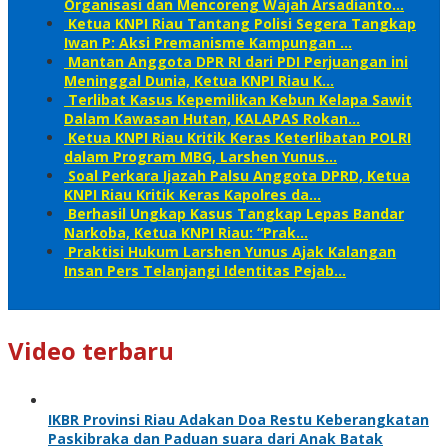
Organisasi dan Mencoreng Wajah Arsadianto…
Ketua KNPI Riau Tantang Polisi Segera Tangkap
Iwan P: Aksi Premanisme Kampungan …
Mantan Anggota DPR RI dari PDI Perjuangan ini
Meninggal Dunia, Ketua KNPI Riau K…
Terlibat Kasus Kepemilikan Kebun Kelapa Sawit
Dalam Kawasan Hutan, KALAPAS Rokan…
Ketua KNPI Riau Kritik Keras Keterlibatan POLRI
dalam Program MBG, Larshen Yunus…
Soal Perkara Ijazah Palsu Anggota DPRD, Ketua
KNPI Riau Kritik Keras Kapolres da…
Berhasil Ungkap Kasus Tangkap Lepas Bandar
Narkoba, Ketua KNPI Riau: “Prak…
Praktisi Hukum Larshen Yunus Ajak Kalangan
Insan Pers Telanjangi Identitas Pejab…
Video terbaru
IKBR Provinsi Riau Adakan Doa Restu Keberangkatan
Paskibraka dan Paduan suara dari Anak Batak