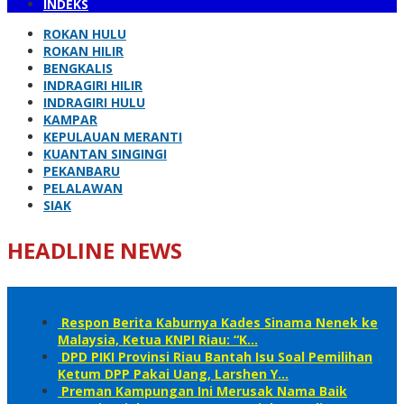
INDEKS
ROKAN HULU
ROKAN HILIR
BENGKALIS
INDRAGIRI HILIR
INDRAGIRI HULU
KAMPAR
KEPULAUAN MERANTI
KUANTAN SINGINGI
PEKANBARU
PELALAWAN
SIAK
HEADLINE NEWS
Respon Berita Kaburnya Kades Sinama Nenek ke
Malaysia, Ketua KNPI Riau: “K…
DPD PIKI Provinsi Riau Bantah Isu Soal Pemilihan
Ketum DPP Pakai Uang, Larshen Y…
Preman Kampungan Ini Merusak Nama Baik