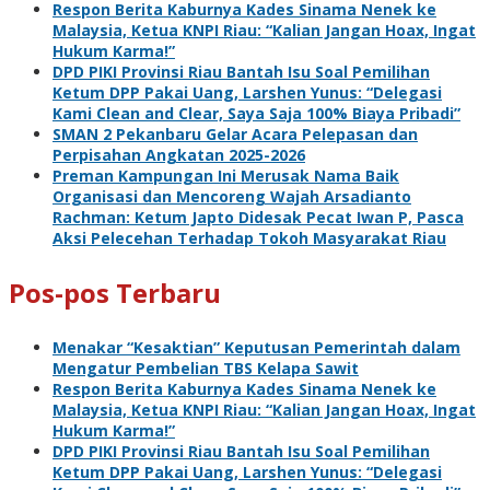
Respon Berita Kaburnya Kades Sinama Nenek ke
Malaysia, Ketua KNPI Riau: “Kalian Jangan Hoax, Ingat
Hukum Karma!”
DPD PIKI Provinsi Riau Bantah Isu Soal Pemilihan
Ketum DPP Pakai Uang, Larshen Yunus: “Delegasi
Kami Clean and Clear, Saya Saja 100% Biaya Pribadi”
SMAN 2 Pekanbaru Gelar Acara Pelepasan dan
Perpisahan Angkatan 2025-2026
Preman Kampungan Ini Merusak Nama Baik
Organisasi dan Mencoreng Wajah Arsadianto
Rachman: Ketum Japto Didesak Pecat Iwan P, Pasca
Aksi Pelecehan Terhadap Tokoh Masyarakat Riau
Pos-pos Terbaru
Menakar “Kesaktian” Keputusan Pemerintah dalam
Mengatur Pembelian TBS Kelapa Sawit
Respon Berita Kaburnya Kades Sinama Nenek ke
Malaysia, Ketua KNPI Riau: “Kalian Jangan Hoax, Ingat
Hukum Karma!”
DPD PIKI Provinsi Riau Bantah Isu Soal Pemilihan
Ketum DPP Pakai Uang, Larshen Yunus: “Delegasi