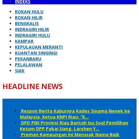
INDEKS
ROKAN HULU
ROKAN HILIR
BENGKALIS
INDRAGIRI HILIR
INDRAGIRI HULU
KAMPAR
KEPULAUAN MERANTI
KUANTAN SINGINGI
PEKANBARU
PELALAWAN
SIAK
HEADLINE NEWS
Respon Berita Kaburnya Kades Sinama Nenek ke
Malaysia, Ketua KNPI Riau: “K…
DPD PIKI Provinsi Riau Bantah Isu Soal Pemilihan
Ketum DPP Pakai Uang, Larshen Y…
Preman Kampungan Ini Merusak Nama Baik