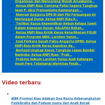
Organisasi dan Mencoreng Wajah Arsadianto…
Ketua KNPI Riau Tantang Polisi Segera Tangkap
Iwan P: Aksi Premanisme Kampungan …
Mantan Anggota DPR RI dari PDI Perjuangan ini
Meninggal Dunia, Ketua KNPI Riau K…
Terlibat Kasus Kepemilikan Kebun Kelapa Sawit
Dalam Kawasan Hutan, KALAPAS Rokan…
Ketua KNPI Riau Kritik Keras Keterlibatan POLRI
dalam Program MBG, Larshen Yunus…
Soal Perkara Ijazah Palsu Anggota DPRD, Ketua
KNPI Riau Kritik Keras Kapolres da…
Berhasil Ungkap Kasus Tangkap Lepas Bandar
Narkoba, Ketua KNPI Riau: “Prak…
Praktisi Hukum Larshen Yunus Ajak Kalangan
Insan Pers Telanjangi Identitas Pejab…
Video terbaru
IKBR Provinsi Riau Adakan Doa Restu Keberangkatan
Paskibraka dan Paduan suara dari Anak Batak