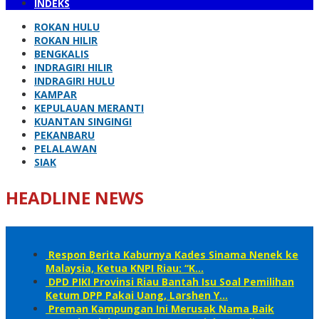
INDEKS
ROKAN HULU
ROKAN HILIR
BENGKALIS
INDRAGIRI HILIR
INDRAGIRI HULU
KAMPAR
KEPULAUAN MERANTI
KUANTAN SINGINGI
PEKANBARU
PELALAWAN
SIAK
HEADLINE NEWS
Respon Berita Kaburnya Kades Sinama Nenek ke
Malaysia, Ketua KNPI Riau: “K…
DPD PIKI Provinsi Riau Bantah Isu Soal Pemilihan
Ketum DPP Pakai Uang, Larshen Y…
Preman Kampungan Ini Merusak Nama Baik