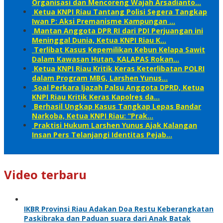
Organisasi dan Mencoreng Wajah Arsadianto…
Ketua KNPI Riau Tantang Polisi Segera Tangkap
Iwan P: Aksi Premanisme Kampungan …
Mantan Anggota DPR RI dari PDI Perjuangan ini
Meninggal Dunia, Ketua KNPI Riau K…
Terlibat Kasus Kepemilikan Kebun Kelapa Sawit
Dalam Kawasan Hutan, KALAPAS Rokan…
Ketua KNPI Riau Kritik Keras Keterlibatan POLRI
dalam Program MBG, Larshen Yunus…
Soal Perkara Ijazah Palsu Anggota DPRD, Ketua
KNPI Riau Kritik Keras Kapolres da…
Berhasil Ungkap Kasus Tangkap Lepas Bandar
Narkoba, Ketua KNPI Riau: “Prak…
Praktisi Hukum Larshen Yunus Ajak Kalangan
Insan Pers Telanjangi Identitas Pejab…
Video terbaru
IKBR Provinsi Riau Adakan Doa Restu Keberangkatan
Paskibraka dan Paduan suara dari Anak Batak