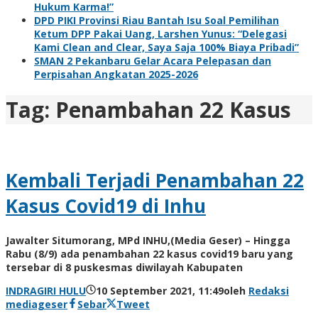
Hukum Karma!”
DPD PIKI Provinsi Riau Bantah Isu Soal Pemilihan
Ketum DPP Pakai Uang, Larshen Yunus: “Delegasi
Kami Clean and Clear, Saya Saja 100% Biaya Pribadi”
SMAN 2 Pekanbaru Gelar Acara Pelepasan dan
Perpisahan Angkatan 2025-2026
Tag:
Penambahan 22 Kasus
Kembali Terjadi Penambahan 22
Kasus Covid19 di Inhu
Jawalter Situmorang, MPd INHU,(Media Geser) – Hingga
Rabu (8/9) ada penambahan 22 kasus covid19 baru yang
tersebar di 8 puskesmas diwilayah Kabupaten
INDRAGIRI HULU
10 September 2021, 11:49
oleh
Redaksi
mediageser
Sebar
Tweet