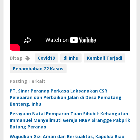
Ditag
Covid19
di Inhu
Kembali Terjadi
Penambahan 22 Kasus
Posting Terkait
PT. Sinar Peranap Perkasa Laksanakan CSR
Pelebaran dan Perbaikan Jalan di Desa Pematang
Benteng, Inhu
Perayaan Natal Pomparan Tuan Sihubil: Kehangatan
Immanuel Menyelimuti Gereja HKBP Sirangge Pabprik
Batang Peranap
Wujudkan Gizi Aman dan Berkualitas, Kapolda Riau