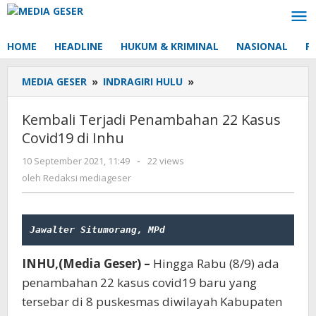
Lewati
ke
konten
HOME
HEADLINE
HUKUM & KRIMINAL
NASIONAL
P
MEDIA GESER
»
INDRAGIRI HULU
»
Kembali
Terjadi
Penambahan
Kembali Terjadi Penambahan 22 Kasus
22
Covid19 di Inhu
Kasus
Covid19
10 September 2021, 11:49
oleh
-
22 views
di
Redaksi
oleh
Redaksi mediageser
Inhu
mediageser
Jawalter Situmorang, MPd
INHU,(Media Geser) –
Hingga Rabu (8/9) ada
penambahan 22 kasus covid19 baru yang
tersebar di 8 puskesmas diwilayah Kabupaten