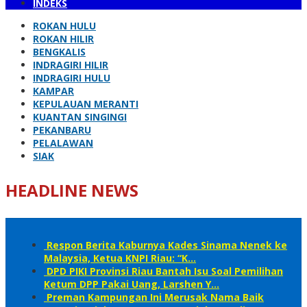
INDEKS
ROKAN HULU
ROKAN HILIR
BENGKALIS
INDRAGIRI HILIR
INDRAGIRI HULU
KAMPAR
KEPULAUAN MERANTI
KUANTAN SINGINGI
PEKANBARU
PELALAWAN
SIAK
HEADLINE NEWS
Respon Berita Kaburnya Kades Sinama Nenek ke
Malaysia, Ketua KNPI Riau: “K…
DPD PIKI Provinsi Riau Bantah Isu Soal Pemilihan
Ketum DPP Pakai Uang, Larshen Y…
Preman Kampungan Ini Merusak Nama Baik