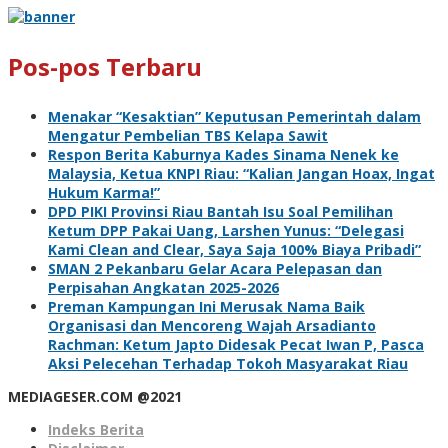
Pos-pos Terbaru
Menakar “Kesaktian” Keputusan Pemerintah dalam
Mengatur Pembelian TBS Kelapa Sawit
Respon Berita Kaburnya Kades Sinama Nenek ke
Malaysia, Ketua KNPI Riau: “Kalian Jangan Hoax, Ingat
Hukum Karma!”
DPD PIKI Provinsi Riau Bantah Isu Soal Pemilihan
Ketum DPP Pakai Uang, Larshen Yunus: “Delegasi
Kami Clean and Clear, Saya Saja 100% Biaya Pribadi”
SMAN 2 Pekanbaru Gelar Acara Pelepasan dan
Perpisahan Angkatan 2025-2026
Preman Kampungan Ini Merusak Nama Baik
Organisasi dan Mencoreng Wajah Arsadianto
Rachman: Ketum Japto Didesak Pecat Iwan P, Pasca
Aksi Pelecehan Terhadap Tokoh Masyarakat Riau
MEDIAGESER.COM @2021
Indeks Berita