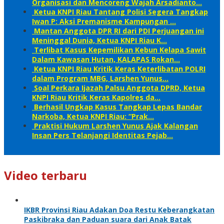
Organisasi dan Mencoreng Wajah Arsadianto…
Ketua KNPI Riau Tantang Polisi Segera Tangkap
Iwan P: Aksi Premanisme Kampungan …
Mantan Anggota DPR RI dari PDI Perjuangan ini
Meninggal Dunia, Ketua KNPI Riau K…
Terlibat Kasus Kepemilikan Kebun Kelapa Sawit
Dalam Kawasan Hutan, KALAPAS Rokan…
Ketua KNPI Riau Kritik Keras Keterlibatan POLRI
dalam Program MBG, Larshen Yunus…
Soal Perkara Ijazah Palsu Anggota DPRD, Ketua
KNPI Riau Kritik Keras Kapolres da…
Berhasil Ungkap Kasus Tangkap Lepas Bandar
Narkoba, Ketua KNPI Riau: “Prak…
Praktisi Hukum Larshen Yunus Ajak Kalangan
Insan Pers Telanjangi Identitas Pejab…
Video terbaru
IKBR Provinsi Riau Adakan Doa Restu Keberangkatan
Paskibraka dan Paduan suara dari Anak Batak