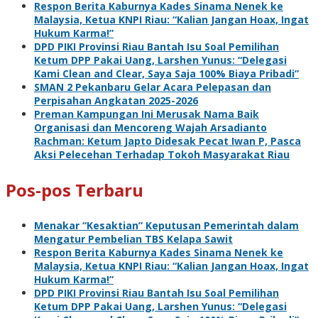
Respon Berita Kaburnya Kades Sinama Nenek ke
Malaysia, Ketua KNPI Riau: “Kalian Jangan Hoax, Ingat
Hukum Karma!”
DPD PIKI Provinsi Riau Bantah Isu Soal Pemilihan
Ketum DPP Pakai Uang, Larshen Yunus: “Delegasi
Kami Clean and Clear, Saya Saja 100% Biaya Pribadi”
SMAN 2 Pekanbaru Gelar Acara Pelepasan dan
Perpisahan Angkatan 2025-2026
Preman Kampungan Ini Merusak Nama Baik
Organisasi dan Mencoreng Wajah Arsadianto
Rachman: Ketum Japto Didesak Pecat Iwan P, Pasca
Aksi Pelecehan Terhadap Tokoh Masyarakat Riau
Pos-pos Terbaru
Menakar “Kesaktian” Keputusan Pemerintah dalam
Mengatur Pembelian TBS Kelapa Sawit
Respon Berita Kaburnya Kades Sinama Nenek ke
Malaysia, Ketua KNPI Riau: “Kalian Jangan Hoax, Ingat
Hukum Karma!”
DPD PIKI Provinsi Riau Bantah Isu Soal Pemilihan
Ketum DPP Pakai Uang, Larshen Yunus: “Delegasi