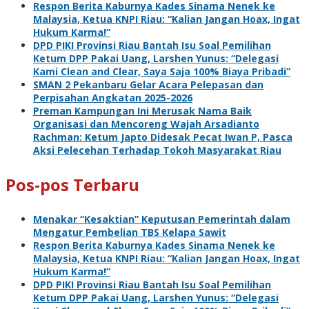
Respon Berita Kaburnya Kades Sinama Nenek ke
Malaysia, Ketua KNPI Riau: “Kalian Jangan Hoax, Ingat
Hukum Karma!”
DPD PIKI Provinsi Riau Bantah Isu Soal Pemilihan
Ketum DPP Pakai Uang, Larshen Yunus: “Delegasi
Kami Clean and Clear, Saya Saja 100% Biaya Pribadi”
SMAN 2 Pekanbaru Gelar Acara Pelepasan dan
Perpisahan Angkatan 2025-2026
Preman Kampungan Ini Merusak Nama Baik
Organisasi dan Mencoreng Wajah Arsadianto
Rachman: Ketum Japto Didesak Pecat Iwan P, Pasca
Aksi Pelecehan Terhadap Tokoh Masyarakat Riau
Pos-pos Terbaru
Menakar “Kesaktian” Keputusan Pemerintah dalam
Mengatur Pembelian TBS Kelapa Sawit
Respon Berita Kaburnya Kades Sinama Nenek ke
Malaysia, Ketua KNPI Riau: “Kalian Jangan Hoax, Ingat
Hukum Karma!”
DPD PIKI Provinsi Riau Bantah Isu Soal Pemilihan
Ketum DPP Pakai Uang, Larshen Yunus: “Delegasi