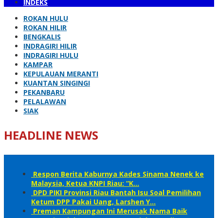
INDEKS
ROKAN HULU
ROKAN HILIR
BENGKALIS
INDRAGIRI HILIR
INDRAGIRI HULU
KAMPAR
KEPULAUAN MERANTI
KUANTAN SINGINGI
PEKANBARU
PELALAWAN
SIAK
HEADLINE NEWS
Respon Berita Kaburnya Kades Sinama Nenek ke
Malaysia, Ketua KNPI Riau: “K…
DPD PIKI Provinsi Riau Bantah Isu Soal Pemilihan
Ketum DPP Pakai Uang, Larshen Y…
Preman Kampungan Ini Merusak Nama Baik