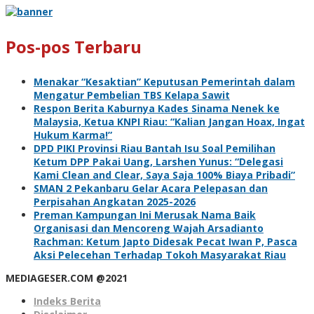
Pos-pos Terbaru
Menakar “Kesaktian” Keputusan Pemerintah dalam
Mengatur Pembelian TBS Kelapa Sawit
Respon Berita Kaburnya Kades Sinama Nenek ke
Malaysia, Ketua KNPI Riau: “Kalian Jangan Hoax, Ingat
Hukum Karma!”
DPD PIKI Provinsi Riau Bantah Isu Soal Pemilihan
Ketum DPP Pakai Uang, Larshen Yunus: “Delegasi
Kami Clean and Clear, Saya Saja 100% Biaya Pribadi”
SMAN 2 Pekanbaru Gelar Acara Pelepasan dan
Perpisahan Angkatan 2025-2026
Preman Kampungan Ini Merusak Nama Baik
Organisasi dan Mencoreng Wajah Arsadianto
Rachman: Ketum Japto Didesak Pecat Iwan P, Pasca
Aksi Pelecehan Terhadap Tokoh Masyarakat Riau
MEDIAGESER.COM @2021
Indeks Berita