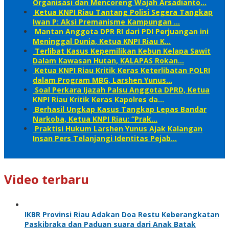
Organisasi dan Mencoreng Wajah Arsadianto…
Ketua KNPI Riau Tantang Polisi Segera Tangkap
Iwan P: Aksi Premanisme Kampungan …
Mantan Anggota DPR RI dari PDI Perjuangan ini
Meninggal Dunia, Ketua KNPI Riau K…
Terlibat Kasus Kepemilikan Kebun Kelapa Sawit
Dalam Kawasan Hutan, KALAPAS Rokan…
Ketua KNPI Riau Kritik Keras Keterlibatan POLRI
dalam Program MBG, Larshen Yunus…
Soal Perkara Ijazah Palsu Anggota DPRD, Ketua
KNPI Riau Kritik Keras Kapolres da…
Berhasil Ungkap Kasus Tangkap Lepas Bandar
Narkoba, Ketua KNPI Riau: “Prak…
Praktisi Hukum Larshen Yunus Ajak Kalangan
Insan Pers Telanjangi Identitas Pejab…
Video terbaru
IKBR Provinsi Riau Adakan Doa Restu Keberangkatan
Paskibraka dan Paduan suara dari Anak Batak