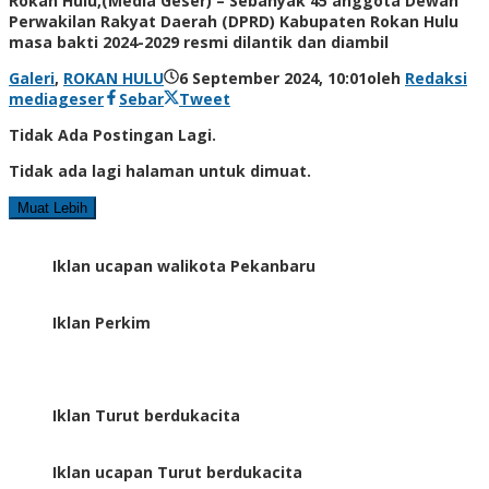
Rokan Hulu,(Media Geser) – Sebanyak 45 anggota Dewan
Perwakilan Rakyat Daerah (DPRD) Kabupaten Rokan Hulu
masa bakti 2024-2029 resmi dilantik dan diambil
Galeri
,
ROKAN HULU
6 September 2024, 10:01
oleh
Redaksi
mediageser
Sebar
Tweet
Tidak Ada Postingan Lagi.
Tidak ada lagi halaman untuk dimuat.
Muat Lebih
Iklan ucapan walikota Pekanbaru
Iklan Perkim
Iklan Turut berdukacita
Iklan ucapan Turut berdukacita