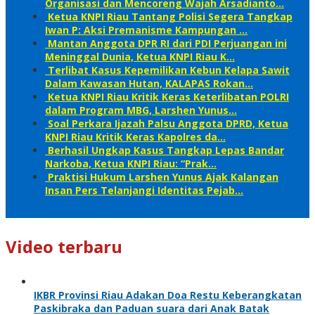
Organisasi dan Mencoreng Wajah Arsadianto…
Ketua KNPI Riau Tantang Polisi Segera Tangkap
Iwan P: Aksi Premanisme Kampungan …
Mantan Anggota DPR RI dari PDI Perjuangan ini
Meninggal Dunia, Ketua KNPI Riau K…
Terlibat Kasus Kepemilikan Kebun Kelapa Sawit
Dalam Kawasan Hutan, KALAPAS Rokan…
Ketua KNPI Riau Kritik Keras Keterlibatan POLRI
dalam Program MBG, Larshen Yunus…
Soal Perkara Ijazah Palsu Anggota DPRD, Ketua
KNPI Riau Kritik Keras Kapolres da…
Berhasil Ungkap Kasus Tangkap Lepas Bandar
Narkoba, Ketua KNPI Riau: “Prak…
Praktisi Hukum Larshen Yunus Ajak Kalangan
Insan Pers Telanjangi Identitas Pejab…
Video terbaru
IKBR Provinsi Riau Adakan Doa Restu Keberangkatan
Paskibraka dan Paduan suara dari Anak Batak