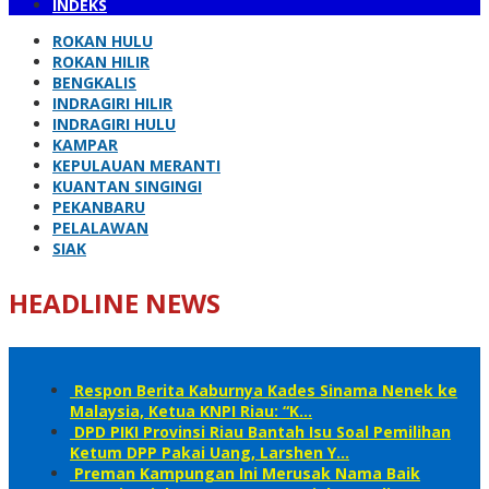
INDEKS
ROKAN HULU
ROKAN HILIR
BENGKALIS
INDRAGIRI HILIR
INDRAGIRI HULU
KAMPAR
KEPULAUAN MERANTI
KUANTAN SINGINGI
PEKANBARU
PELALAWAN
SIAK
HEADLINE NEWS
Respon Berita Kaburnya Kades Sinama Nenek ke
Malaysia, Ketua KNPI Riau: “K…
DPD PIKI Provinsi Riau Bantah Isu Soal Pemilihan
Ketum DPP Pakai Uang, Larshen Y…
Preman Kampungan Ini Merusak Nama Baik