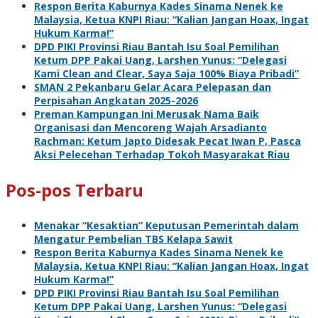
Respon Berita Kaburnya Kades Sinama Nenek ke
Malaysia, Ketua KNPI Riau: “Kalian Jangan Hoax, Ingat
Hukum Karma!”
DPD PIKI Provinsi Riau Bantah Isu Soal Pemilihan
Ketum DPP Pakai Uang, Larshen Yunus: “Delegasi
Kami Clean and Clear, Saya Saja 100% Biaya Pribadi”
SMAN 2 Pekanbaru Gelar Acara Pelepasan dan
Perpisahan Angkatan 2025-2026
Preman Kampungan Ini Merusak Nama Baik
Organisasi dan Mencoreng Wajah Arsadianto
Rachman: Ketum Japto Didesak Pecat Iwan P, Pasca
Aksi Pelecehan Terhadap Tokoh Masyarakat Riau
Pos-pos Terbaru
Menakar “Kesaktian” Keputusan Pemerintah dalam
Mengatur Pembelian TBS Kelapa Sawit
Respon Berita Kaburnya Kades Sinama Nenek ke
Malaysia, Ketua KNPI Riau: “Kalian Jangan Hoax, Ingat
Hukum Karma!”
DPD PIKI Provinsi Riau Bantah Isu Soal Pemilihan
Ketum DPP Pakai Uang, Larshen Yunus: “Delegasi