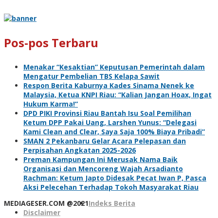
Pos-pos Terbaru
Menakar “Kesaktian” Keputusan Pemerintah dalam
Mengatur Pembelian TBS Kelapa Sawit
Respon Berita Kaburnya Kades Sinama Nenek ke
Malaysia, Ketua KNPI Riau: “Kalian Jangan Hoax, Ingat
Hukum Karma!”
DPD PIKI Provinsi Riau Bantah Isu Soal Pemilihan
Ketum DPP Pakai Uang, Larshen Yunus: “Delegasi
Kami Clean and Clear, Saya Saja 100% Biaya Pribadi”
SMAN 2 Pekanbaru Gelar Acara Pelepasan dan
Perpisahan Angkatan 2025-2026
Preman Kampungan Ini Merusak Nama Baik
Organisasi dan Mencoreng Wajah Arsadianto
Rachman: Ketum Japto Didesak Pecat Iwan P, Pasca
Aksi Pelecehan Terhadap Tokoh Masyarakat Riau
MEDIAGESER.COM @2021
Indeks Berita
Disclaimer