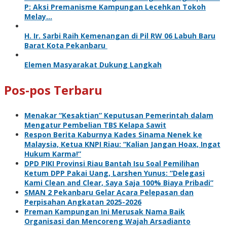
P: Aksi Premanisme Kampungan Lecehkan Tokoh
Melay…
H. Ir. Sarbi Raih Kemenangan di Pil RW 06 Labuh Baru
Barat Kota Pekanbaru
Elemen Masyarakat Dukung Langkah
Pos-pos Terbaru
Menakar “Kesaktian” Keputusan Pemerintah dalam
Mengatur Pembelian TBS Kelapa Sawit
Respon Berita Kaburnya Kades Sinama Nenek ke
Malaysia, Ketua KNPI Riau: “Kalian Jangan Hoax, Ingat
Hukum Karma!”
DPD PIKI Provinsi Riau Bantah Isu Soal Pemilihan
Ketum DPP Pakai Uang, Larshen Yunus: “Delegasi
Kami Clean and Clear, Saya Saja 100% Biaya Pribadi”
SMAN 2 Pekanbaru Gelar Acara Pelepasan dan
Perpisahan Angkatan 2025-2026
Preman Kampungan Ini Merusak Nama Baik
Organisasi dan Mencoreng Wajah Arsadianto