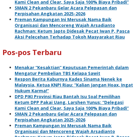
Kami Clean and Clear, Saya Saja 100% Biaya Pribadi”
SMAN 2 Pekanbaru Gelar Acara Pelepasan dan
Perpisahan Angkatan 2025-2026
Preman Kampungan Ini Merusak Nama Baik
Organisasi dan Mencoreng Wajah Arsadianto
Rachman: Ketum Japto Didesak Pecat Iwan P, Pasca
Aksi Pelecehan Terhadap Tokoh Masyarakat Riau
Pos-pos Terbaru
Menakar “Kesaktian” Keputusan Pemerintah dalam
Mengatur Pembelian TBS Kelapa Sawit
Respon Berita Kaburnya Kades Sinama Nenek ke
Malaysia, Ketua KNPI Riau: “Kalian Jangan Hoax, Ingat
Hukum Karma!”
DPD PIKI Provinsi Riau Bantah Isu Soal Pemilihan
Ketum DPP Pakai Uang, Larshen Yunus: “Delegasi
Kami Clean and Clear, Saya Saja 100% Biaya Pribadi”
SMAN 2 Pekanbaru Gelar Acara Pelepasan dan
Perpisahan Angkatan 2025-2026
Preman Kampungan Ini Merusak Nama Baik
Organisasi dan Mencoreng Wajah Arsadianto