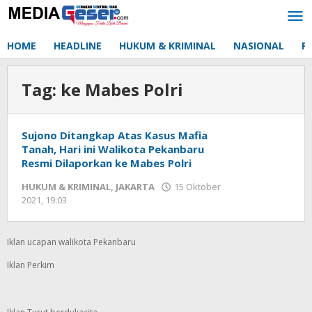
Lewati
ke
konten
HOME
HEADLINE
HUKUM & KRIMINAL
NASIONAL
P
Tag:
ke Mabes Polri
Sujono Ditangkap Atas Kasus Mafia
Tanah, Hari ini Walikota Pekanbaru
Resmi Dilaporkan ke Mabes Polri
HUKUM & KRIMINAL
,
JAKARTA
15 Oktober
2021, 19:03
oleh
Redaksi
mediageser
Iklan ucapan walikota Pekanbaru
Iklan Perkim