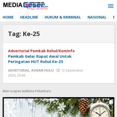
Lewati
ke
konten
HOME
HEADLINE
HUKUM & KRIMINAL
NASIONAL
P
Tag:
Ke-25
Advertorial Pemkab Rohul/Kominfo
Pemkab Gelar Rapat Awal Untuk
Peringatan HUT Rohul Ke-25
ADVETORIAL
,
ROKAN HULU
12 September
2024, 20:44
oleh
Redaksi
mediageser
Iklan ucapan walikota Pekanbaru