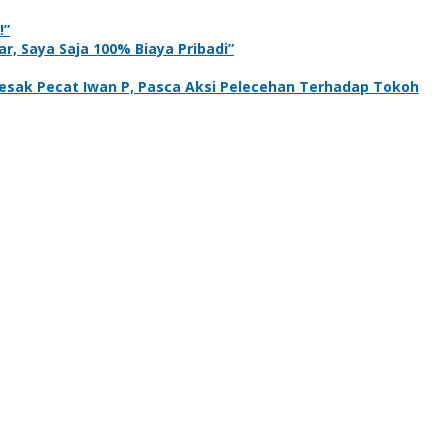
!”
r, Saya Saja 100% Biaya Pribadi”
sak Pecat Iwan P, Pasca Aksi Pelecehan Terhadap Tokoh