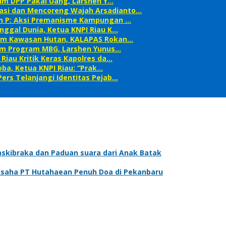
etum DPP Pakai Uang, Larshen Y…
asi dan Mencoreng Wajah Arsadianto…
an P: Aksi Premanisme Kampungan …
nggal Dunia, Ketua KNPI Riau K…
alam Kawasan Hutan, KALAPAS Rokan…
alam Program MBG, Larshen Yunus…
Riau Kritik Keras Kapolres da…
ba, Ketua KNPI Riau: “Prak…
ers Telanjangi Identitas Pejab…
askibraka dan Paduan suara dari Anak Batak
gusaha PT Hutahaean Penuh Doa di Pekanbaru