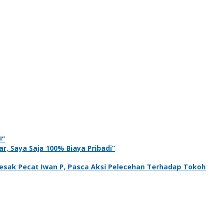
!”
r, Saya Saja 100% Biaya Pribadi”
sak Pecat Iwan P, Pasca Aksi Pelecehan Terhadap Tokoh