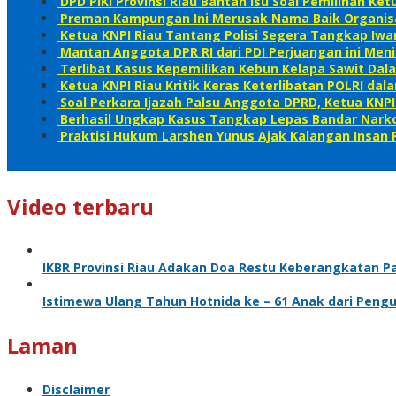
DPD PIKI Provinsi Riau Bantah Isu Soal Pemilihan K
Preman Kampungan Ini Merusak Nama Baik Organis
Ketua KNPI Riau Tantang Polisi Segera Tangkap Iw
Mantan Anggota DPR RI dari PDI Perjuangan ini Meni
Terlibat Kasus Kepemilikan Kebun Kelapa Sawit D
Ketua KNPI Riau Kritik Keras Keterlibatan POLRI d
Soal Perkara Ijazah Palsu Anggota DPRD, Ketua KNPI 
Berhasil Ungkap Kasus Tangkap Lepas Bandar Narko
Praktisi Hukum Larshen Yunus Ajak Kalangan Insan P
Video terbaru
IKBR Provinsi Riau Adakan Doa Restu Keberangkatan P
Istimewa Ulang Tahun Hotnida ke – 61 Anak dari Pen
Laman
Disclaimer