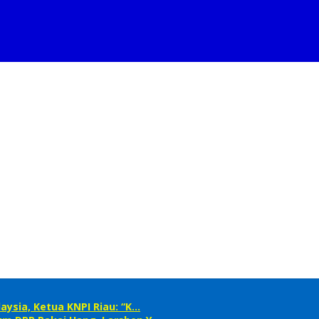
ysia, Ketua KNPI Riau: “K…