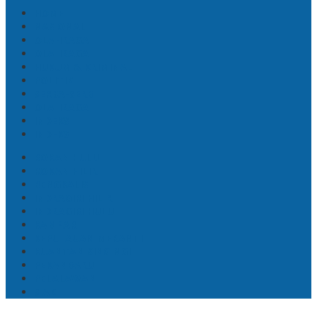
HOME
NASIONAL
OLAHRAGA
OLAHRAGA
HUKUM & KRIMINAL
POLITIK
SERBA-SERBI
OLAHRAGA
INDEKS
INDEKS
ROKAN HULU
ROKAN HILIR
BENGKALIS
INDRAGIRI HILIR
INDRAGIRI HULU
KAMPAR
KEPULAUAN MERANTI
KUANTAN SINGINGI
PEKANBARU
PELALAWAN
SIAK