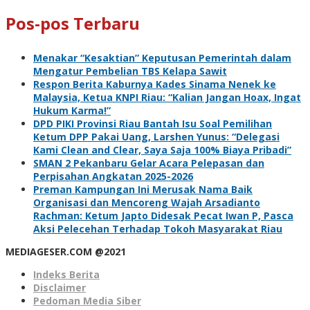
Pos-pos Terbaru
Menakar “Kesaktian” Keputusan Pemerintah dalam
Mengatur Pembelian TBS Kelapa Sawit
Respon Berita Kaburnya Kades Sinama Nenek ke
Malaysia, Ketua KNPI Riau: “Kalian Jangan Hoax, Ingat
Hukum Karma!”
DPD PIKI Provinsi Riau Bantah Isu Soal Pemilihan
Ketum DPP Pakai Uang, Larshen Yunus: “Delegasi
Kami Clean and Clear, Saya Saja 100% Biaya Pribadi”
SMAN 2 Pekanbaru Gelar Acara Pelepasan dan
Perpisahan Angkatan 2025-2026
Preman Kampungan Ini Merusak Nama Baik
Organisasi dan Mencoreng Wajah Arsadianto
Rachman: Ketum Japto Didesak Pecat Iwan P, Pasca
Aksi Pelecehan Terhadap Tokoh Masyarakat Riau
MEDIAGESER.COM @2021
Indeks Berita
Disclaimer
Pedoman Media Siber