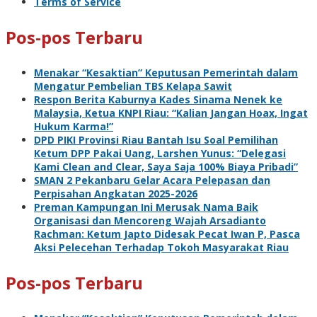
Terms of Service
Pos-pos Terbaru
Menakar “Kesaktian” Keputusan Pemerintah dalam
Mengatur Pembelian TBS Kelapa Sawit
Respon Berita Kaburnya Kades Sinama Nenek ke
Malaysia, Ketua KNPI Riau: “Kalian Jangan Hoax, Ingat
Hukum Karma!”
DPD PIKI Provinsi Riau Bantah Isu Soal Pemilihan
Ketum DPP Pakai Uang, Larshen Yunus: “Delegasi
Kami Clean and Clear, Saya Saja 100% Biaya Pribadi”
SMAN 2 Pekanbaru Gelar Acara Pelepasan dan
Perpisahan Angkatan 2025-2026
Preman Kampungan Ini Merusak Nama Baik
Organisasi dan Mencoreng Wajah Arsadianto
Rachman: Ketum Japto Didesak Pecat Iwan P, Pasca
Aksi Pelecehan Terhadap Tokoh Masyarakat Riau
Pos-pos Terbaru