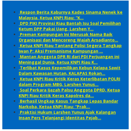
Respon Berita Kaburnya Kades Sinama Nenek ke
Malaysia, Ketua KNPI Riau: “K…
DPD PIKI Provinsi Riau Bantah Isu Soal Pemilihan
Ketum DPP Pakai Uang, Larshen Y…
Preman Kampungan Ini Merusak Nama Baik
Organisasi dan Mencoreng Wajah Arsadianto…
Ketua KNPI Riau Tantang Polisi Segera Tangkap
Iwan P: Aksi Premanisme Kampungan …
Mantan Anggota DPR RI dari PDI Perjuangan ini
Meninggal Dunia, Ketua KNPI Riau K…
Terlibat Kasus Kepemilikan Kebun Kelapa Sawit
Dalam Kawasan Hutan, KALAPAS Rokan…
Ketua KNPI Riau Kritik Keras Keterlibatan POLRI
dalam Program MBG, Larshen Yunus…
Soal Perkara Ijazah Palsu Anggota DPRD, Ketua
KNPI Riau Kritik Keras Kapolres da…
Berhasil Ungkap Kasus Tangkap Lepas Bandar
Narkoba, Ketua KNPI Riau: “Prak…
Praktisi Hukum Larshen Yunus Ajak Kalangan
Insan Pers Telanjangi Identitas Pejab…