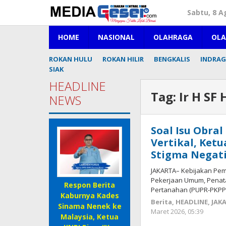
Lewati
Sabtu, 8 A
ke
konten
HOME
NASIONAL
OLAHRAGA
OL
ROKAN HULU
ROKAN HILIR
BENGKALIS
INDRAGI
SIAK
HEADLINE
Tag:
Ir H SF
NEWS
Soal Isu Obral
Vertikal, Ket
Stigma Negati
JAKARTA– Kebijakan Peme
Pekerjaan Umum, Pena
Respon Berita
Pertanahan (PUPR-PKPP)
Kaburnya Kades
Berita
,
HEADLINE
,
JAK
Sinama Nenek ke
Maret 2026, 05:39
oleh
Malaysia, Ketua
Reda