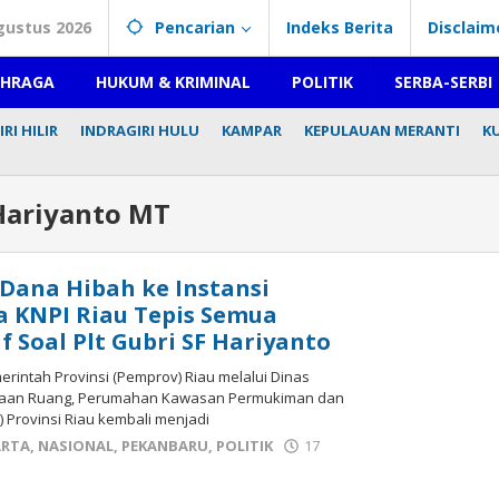
gustus 2026
Pencarian
Indeks Berita
Disclaim
AHRAGA
HUKUM & KRIMINAL
POLITIK
SERBA-SERBI
RI HILIR
INDRAGIRI HULU
KAMPAR
KEPULAUAN MERANTI
K
 Hariyanto MT
 Dana Hibah ke Instansi
ua KNPI Riau Tepis Semua
f Soal Plt Gubri SF Hariyanto
rintah Provinsi (Pemprov) Riau melalui Dinas
taan Ruang, Perumahan Kawasan Permukiman dan
 Provinsi Riau kembali menjadi
ARTA
,
NASIONAL
,
PEKANBARU
,
POLITIK
17
ksi