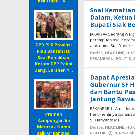
KNPI Riau: “K…
medi
Soal Kematia
Dalam, Ketua 
Bupati Siak B
JAKARTA– Seorang Warga
perempuan asal Kecamat
DPD PIKI Provinsi
atas nama Susi Yanti br
Riau Bantah Isu
Berita
,
HEADLINE
,
HUK
Soal Pemilihan
PEKANBARU
,
POLITIK
,
Ketum DPP Pakai
Uang, Larshen Y…
Dapat Apresia
Gubernur SF H
dan Bantu Pas
Jantung Bawa
PEKANBARU– Arus deras 
Preman
henti-hentinya dialamat
SF Hariyanto MT.
Kampungan Ini
Merusak Nama
Berita
,
HEADLINE
,
HUK
POLITIK
28 Novembe
Baik Organisasi