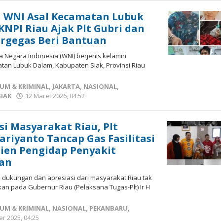
ageser
n WNI Asal Kecamatan Lubuk
KNPI Riau Ajak Plt Gubri dan
ergegas Beri Bantuan
 Negara Indonesia (WNI) berjenis kelamin
an Lubuk Dalam, Kabupaten Siak, Provinsi Riau
UM & KRIMINAL
,
JAKARTA
,
NASIONAL
,
SIAK
12 Maret 2026, 04:52
oleh
Redaksi
mediageser
si Masyarakat Riau, Plt
ariyanto Tancap Gas Fasilitasi
ien Pengidap Penyakit
an
dukungan dan apresiasi dari masyarakat Riau tak
kan pada Gubernur Riau (Pelaksana Tugas-Plt) Ir H
UM & KRIMINAL
,
NASIONAL
,
PEKANBARU
,
r 2025, 04:25
oleh