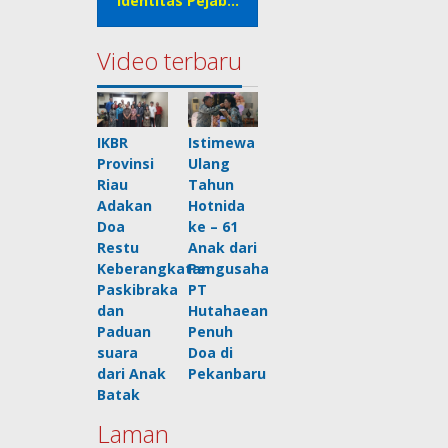
Identitas Pejab…
Video terbaru
IKBR
Istimewa
Provinsi
Ulang
Riau
Tahun
Adakan
Hotnida
Doa
ke – 61
Restu
Anak dari
Keberangkatan
Pengusaha
Paskibraka
PT
dan
Hutahaean
Paduan
Penuh
suara
Doa di
dari Anak
Pekanbaru
Batak
Laman