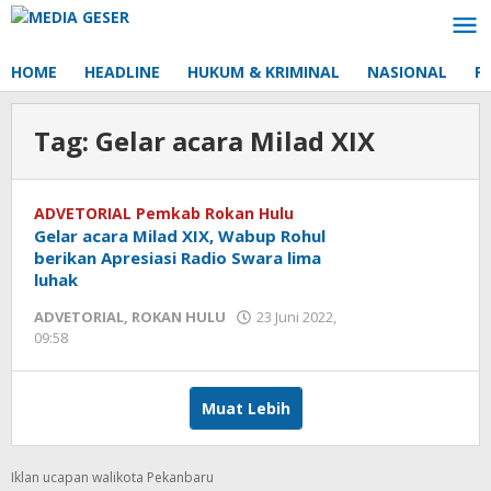
Lewati
ke
konten
HOME
HEADLINE
HUKUM & KRIMINAL
NASIONAL
P
Tag:
Gelar acara Milad XIX
ADVETORIAL Pemkab Rokan Hulu
Gelar acara Milad XIX, Wabup Rohul
berikan Apresiasi Radio Swara lima
luhak
ADVETORIAL
,
ROKAN HULU
23 Juni 2022,
09:58
oleh
Redaksi
mediageser
Muat Lebih
Iklan ucapan walikota Pekanbaru