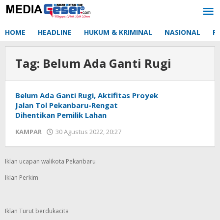
Lewati
ke
konten
HOME
HEADLINE
HUKUM & KRIMINAL
NASIONAL
P
Tag:
Belum Ada Ganti Rugi
Belum Ada Ganti Rugi, Aktifitas Proyek
Jalan Tol Pekanbaru-Rengat
Dihentikan Pemilik Lahan
KAMPAR
30 Agustus 2022, 20:27
oleh
Redaksi
mediageser
Iklan ucapan walikota Pekanbaru
Iklan Perkim
Iklan Turut berdukacita