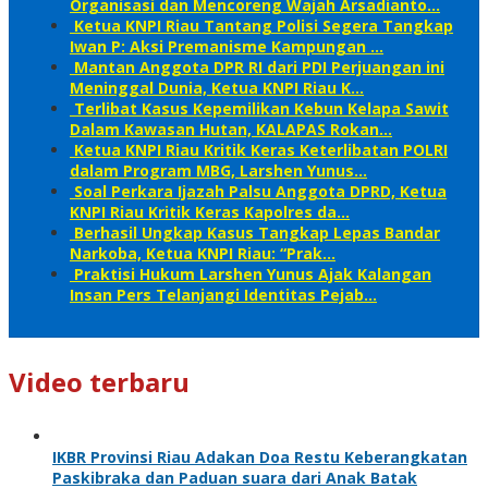
Organisasi dan Mencoreng Wajah Arsadianto…
Ketua KNPI Riau Tantang Polisi Segera Tangkap
Iwan P: Aksi Premanisme Kampungan …
Mantan Anggota DPR RI dari PDI Perjuangan ini
Meninggal Dunia, Ketua KNPI Riau K…
Terlibat Kasus Kepemilikan Kebun Kelapa Sawit
Dalam Kawasan Hutan, KALAPAS Rokan…
Ketua KNPI Riau Kritik Keras Keterlibatan POLRI
dalam Program MBG, Larshen Yunus…
Soal Perkara Ijazah Palsu Anggota DPRD, Ketua
KNPI Riau Kritik Keras Kapolres da…
Berhasil Ungkap Kasus Tangkap Lepas Bandar
Narkoba, Ketua KNPI Riau: “Prak…
Praktisi Hukum Larshen Yunus Ajak Kalangan
Insan Pers Telanjangi Identitas Pejab…
Video terbaru
IKBR Provinsi Riau Adakan Doa Restu Keberangkatan
Paskibraka dan Paduan suara dari Anak Batak