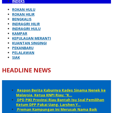
INDEKS
ROKAN HULU
ROKAN HILIR
BENGKALIS
INDRAGIRI HILIR
INDRAGIRI HULU
KAMPAR
KEPULAUAN MERANTI
KUANTAN SINGINGI
PEKANBARU
PELALAWAN
SIAK
HEADLINE NEWS
Respon Berita Kaburnya Kades Sinama Nenek ke
Malaysia, Ketua KNPI Riau: “K…
DPD PIKI Provinsi Riau Bantah Isu Soal Pemilihan
Ketum DPP Pakai Uang, Larshen Y…
Preman Kampungan Ini Merusak Nama Baik