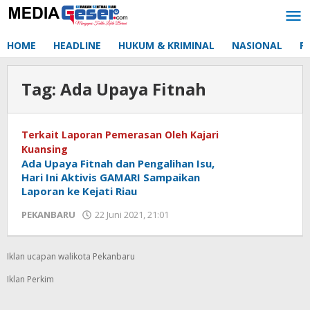
Lewati
ke
konten
HOME
HEADLINE
HUKUM & KRIMINAL
NASIONAL
P
Tag:
Ada Upaya Fitnah
Terkait Laporan Pemerasan Oleh Kajari
Kuansing
Ada Upaya Fitnah dan Pengalihan Isu,
Hari Ini Aktivis GAMARI Sampaikan
Laporan ke Kejati Riau
PEKANBARU
22 Juni 2021, 21:01
oleh
Redaksi
mediageser
Iklan ucapan walikota Pekanbaru
Iklan Perkim