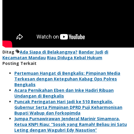
Ditag
Ada Siapa di Belakangnya?
Bandar Judi
di
Kecamatan Mandau
Riau Diduga Kebal Hukum
Posting Terkait
Pertemuan Hangat di Bengkalis: Pimpinan Media
Terkesan dengan Keteguhan Kabag Ops Polres
Bengkalis
Acara Pernikahan Eben dan Inke Hadiri Ribuan
Undangan di Bengkalis
Puncak Peringatan Hari Jadi ke 510 Bengkalis,
Gubernur Serta Pimpinan DPRD Puji Keharmonisan
Bupati Wabup dan Forkopimda
Jumpa Purnawirawan Jenderal Marinir Simamora,
Ketua KNPI Riau: “Sosok yang Ramah! Beliau ini Satu
Leting dengan Wagubri Edy Nasution”