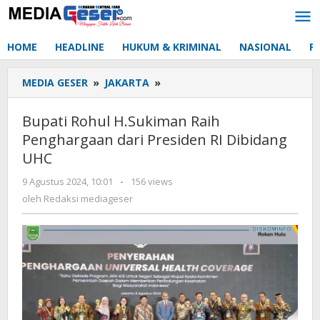
Lewati
ke
konten
HOME
HEADLINE
HUKUM & KRIMINAL
NASIONAL
P
MEDIA GESER
»
JAKARTA
»
Bupati
Rohul
H.Sukiman
Bupati Rohul H.Sukiman Raih
Raih
Penghargaan dari Presiden RI Dibidang
Penghargaan
UHC
dari
Presiden
9 Agustus 2024, 10:01
oleh
-
156 views
RI
Redaksi
oleh
Redaksi mediageser
Dibidang
mediageser
UHC