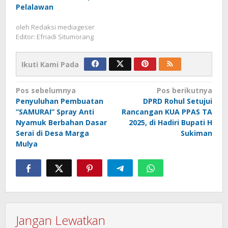
Pelalawan
oleh
Redaksi mediageser
Editor: Efriadi Situmorang
Ikuti Kami Pada
Navigasi
Pos sebelumnya
Pos berikutnya
Penyuluhan Pembuatan
DPRD Rohul Setujui
pos
“SAMURAI” Spray Anti
Rancangan KUA PPAS TA
Nyamuk Berbahan Dasar
2025, di Hadiri Bupati H
Serai di Desa Marga
Sukiman
Mulya
Jangan Lewatkan