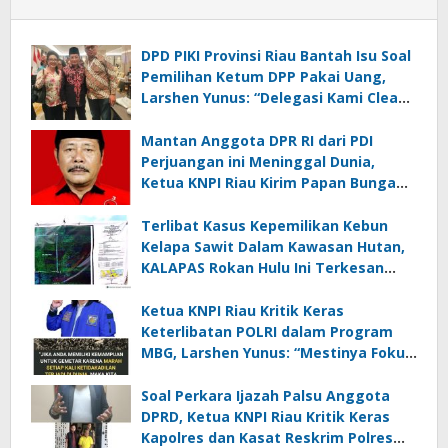
DPD PIKI Provinsi Riau Bantah Isu Soal
Pemilihan Ketum DPP Pakai Uang,
Larshen Yunus: “Delegasi Kami Clean
and Clear, Saya Saja 100% Biaya
Pribadi”
Mantan Anggota DPR RI dari PDI
Perjuangan ini Meninggal Dunia,
Ketua KNPI Riau Kirim Papan Bunga
Ucapan Belasungkawa
Terlibat Kasus Kepemilikan Kebun
Kelapa Sawit Dalam Kawasan Hutan,
KALAPAS Rokan Hulu Ini Terkesan
Melawan Asta Cita Presiden Republik
Indonesia
Ketua KNPI Riau Kritik Keras
Keterlibatan POLRI dalam Program
MBG, Larshen Yunus: “Mestinya Fokus
Pada Persoalan Penegakan Hukum,
Jangan Jadi Institusi yang Rakus”
Soal Perkara Ijazah Palsu Anggota
DPRD, Ketua KNPI Riau Kritik Keras
Kapolres dan Kasat Reskrim Polres