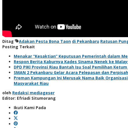
Ditag
Adakan Pesta Bona Taon
di Pekanbaru
Ratusan Pung
Posting Terkait
Menakar “Kesaktian” Keputusan Pemerintah dalam Me
Respon Berita Kaburnya Kades Sinama Nenek ke Malaysi
DPD PIKI Provinsi Riau Bantah Isu Soal Pemilihan Ketum
SMAN 2 Pekanbaru Gelar Acara Pelepasan dan Perpisa
Preman Kampungan Ini Merusak Nama Baik Organisasi 
Masyarakat Riau
oleh
Redaksi mediageser
Editor: Efriadi Situmorang
Ikuti Kami Pada