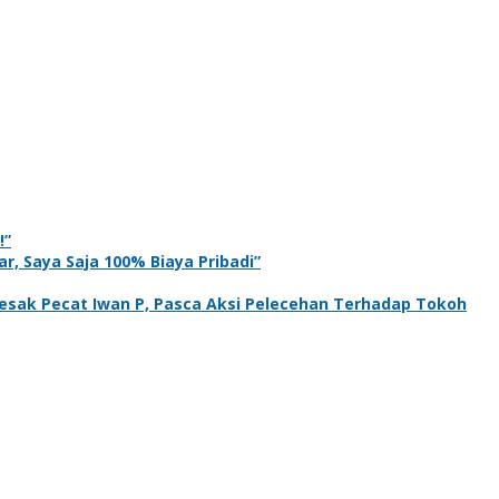
!”
r, Saya Saja 100% Biaya Pribadi”
sak Pecat Iwan P, Pasca Aksi Pelecehan Terhadap Tokoh