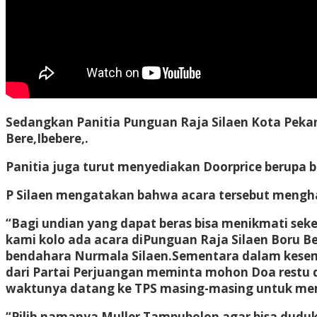
Sedangkan Panitia Punguan Raja Silaen Kota Pekanb
Bere,Ibebere,.
Panitia juga turut menyediakan Doorprice berupa 
P Silaen mengatakan bahwa acara tersebut menghadi
“Bagi undian yang dapat beras bisa menikmati sekel
kami kolo ada acara diPunguan Raja Silaen Boru Be
bendahara Nurmala Silaen.
Sementara dalam kesemp
dari Partai Perjuangan meminta mohon Doa restu d
waktunya datang ke TPS masing-masing untuk memi
“Pilih namanya Muller Tampubolon agar bisa duduk 