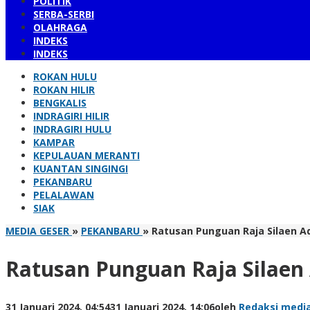
POLITIK
SERBA-SERBI
OLAHRAGA
INDEKS
INDEKS
ROKAN HULU
ROKAN HILIR
BENGKALIS
INDRAGIRI HILIR
INDRAGIRI HULU
KAMPAR
KEPULAUAN MERANTI
KUANTAN SINGINGI
PEKANBARU
PELALAWAN
SIAK
MEDIA GESER
»
PEKANBARU
»
Ratusan Punguan Raja Silaen A
Ratusan Punguan Raja Silaen
31 Januari 2024, 04:54
31 Januari 2024, 14:06
oleh
Redaksi medi