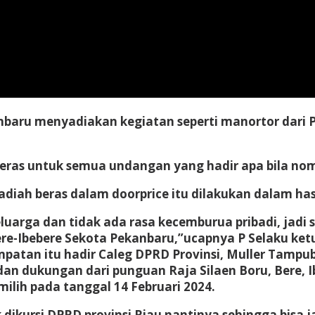
aru menyadiakan kegiatan seperti manortor dari Pen
beras untuk semua undangan yang hadir apa bila no
ah beras dalam doorprice itu dilakukan dalam hasil
uarga dan tidak ada rasa kecemburua pribadi, jadi 
re-Ibebere Sekota Pekanbaru,”ucapnya P Selaku ketua
atan itu hadir Caleg DPRD Provinsi, Muller Tampubol
an dukungan dari punguan Raja Silaen Boru, Bere, 
lih pada tanggal 14 Februari 2024.
dikursi DPRD provinsi Riau nantinya sehingga bisa 