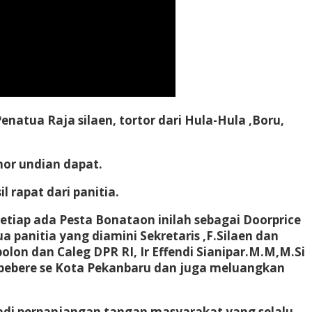
atua Raja silaen, tortor dari Hula-Hula ,Boru,
mor undian dapat.
 rapat dari panitia.
setiap ada Pesta Bonataon inilah sebagai Doorprice
 panitia yang diamini Sekretaris ,F.Silaen dan
on dan Caleg DPR RI, Ir Effendi Sianipar.M.M,M.Si
Ibebere se Kota Pekanbaru dan juga meluangkan
jadi perpanjangan tangan masyarakat yang selalu