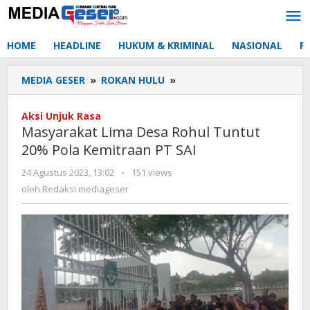
Lewati
ke
konten
HOME
HEADLINE
HUKUM & KRIMINAL
NASIONAL
P
MEDIA GESER
»
ROKAN HULU
»
Masyarakat
Lima
Desa
Aksi Unjuk Rasa
Rohul
Masyarakat Lima Desa Rohul Tuntut
Tuntut
20% Pola Kemitraan PT SAI
20%
Pola
24 Agustus 2023, 13:02
oleh
-
151 views
Kemitraan
Redaksi
oleh
Redaksi mediageser
PT
mediageser
SAI