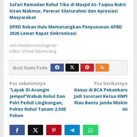
Safari Ramadan Rohul Tiba di Masjid At-Taqwa Bukit
Intan Makmur, Pererat Silaturahmi dan Apresiasi
Masyarakat
DPRD Rokan Hulu Mematangkan Penyusunan APBD
2026 Lewat Rapat Sinkronisasi
oleh
Redaksi mediageser
Editor: Efriadi Situmorang
Ikuti Kami Pada
Navigasi
Pos sebelumnya
Pos berikutnya
“Layak Di Acungin
Kasus di BCA Pekanbaru
pos
Jempol”Wabub Rohul Dan
Jadi Sorotan! Ketua KNPI
Polri Peduli Lingkungan,
Riau Bantu Janda Miskin
Polres Rohul Tanam 2.500
ini
Pohon