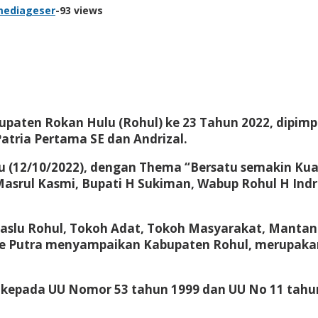
mediageser
-
93 views
bupaten Rokan Hulu (Rohul) ke 23 Tahun 2022, dipim
tria Pertama SE dan Andrizal.
bu (12/10/2022), dengan Thema “Bersatu semakin Kua
I Masrul Kasmi, Bupati H Sukiman, Wabup Rohul H I
slu Rohul, Tokoh Adat, Tokoh Masyarakat, Mantan B
de Putra menyampaikan Kabupaten Rohul, merupaka
n kepada UU Nomor 53 tahun 1999 dan UU No 11 tahu