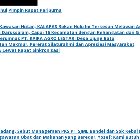
hul
Pimpin Rapat Paripurna
 Kawasan Hutan, KALAPAS Rokan Hulu Ini Terkesan Melawan Ast
 Darussalam, Capai 16 Kecamatan dengan Kehangatan dan Si
erumnas PT. KAIRA AGRO LESTARI Desa Ujung Batu
ntan Makmur, Pererat Silaturahmi dan Apresiasi Masyarakat
Lewat Rapat Sinkronisasi
eradang, Sebut Managemen PKS PT SJML Bandel dan Sok Keba
awasan Obat dan Makanan yang Beredar, Yosef: Kami Butu