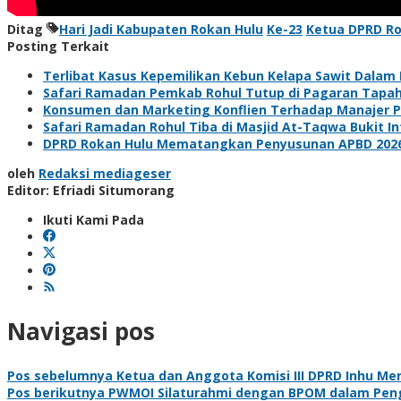
Ditag
Hari Jadi Kabupaten Rokan Hulu
Ke-23
Ketua DPRD Ro
Posting Terkait
Terlibat Kasus Kepemilikan Kebun Kelapa Sawit Dalam
Safari Ramadan Pemkab Rohul Tutup di Pagaran Tapah
Konsumen dan Marketing Konflien Terhadap Manajer P
Safari Ramadan Rohul Tiba di Masjid At-Taqwa Bukit I
DPRD Rokan Hulu Mematangkan Penyusunan APBD 2026 
oleh
Redaksi mediageser
Editor: Efriadi Situmorang
Ikuti Kami Pada
Navigasi pos
Pos sebelumnya
Ketua dan Anggota Komisi III DPRD Inhu M
Pos berikutnya
PWMOI Silaturahmi dengan BPOM dalam Peng